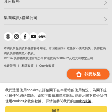
其它服務
美聯豪宅
查詢熱線
信心指數
獨家樓盤
聯絡我們
最新成交
屋苑專頁
租盤
集團成員/聯屬公司
按揭計算機
歷史成交
大灣區專頁
居屋專頁
負擔能力計算機
成交數據
樓市資訊
買賣流程
美聯物業
轉按計算機
屋苑成交排行榜
美聯精英會
鋑聯控股
*
繳款方式
地區百科
美聯慈善基金
美聯工商舖
*
本網頁所提供資料僅作參考用途。若因錯漏而引致任何不便或損失，美聯數碼
美善會
美聯中國
網及美聯物業概不負責。
地產代理管理協會
©
2026
美聯物業代理有限公司牌照號碼C-000982及或其有聯繫公司
美聯澳門
申報已遞交的購樓意向登記
免責聲明
私隱政策
Cookie政策
美聯金融集團
我要放盤
美聯移民顧問
美聯升學顧問
美聯測量師行
我們透過使用cookies以評估閣下在本網站的使用情況，為閣下提
香港置業
供最佳的網站體驗。如閣下繼續瀏覽本網站, 即表示閣下接受我們
使用cookies來收集數據。 詳情請參閱我們的
Cookie政策
。
經絡按揭
美聯會
同意