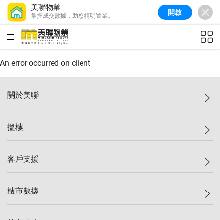
美聯物業
開啟
掌握成交數據，助您精明置業。
美聯信心指數
77.1
較上週
0.7%
較上月
-0.4%
(
03/08/2026
)
HKD
ft²
全港樓價指數
149.1
較上週
0%
較上月
0.4%
(
03/08/2026
)
An error occurred on client
港島樓價指數
157.4
較上週
-0.3%
較上月
-0.8%
(
03/08/2026
)
關於美聯
九龍樓價指數
156.4
較上週
-0.1%
較上月
0.3%
(
03/08/2026
)
美聯集團
搵樓
新界樓價指數
134.8
較上週
0.1%
較上月
0.9%
(
03/08/2026
)
投資者關係
美聯信心指數
77.1
較上週
0.7%
較上月
-0.4%
(
03/08/2026
)
集團動態
一手新盤
客戶支援
人才招募
二手盤
網站地圖
上車
自助放盤
樓市數據
減價
專業代理
低水
分行網絡
樓價指數