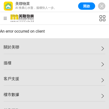
美聯物業
開啟
AI 推薦心水盤，搵樓快人一步。
美聯信心指數
77.1
較上週
0.7%
較上月
-0.4%
(
03/08/2026
)
HKD
ft²
全港樓價指數
149.1
較上週
0%
較上月
0.4%
(
03/08/2026
)
An error occurred on client
港島樓價指數
157.4
較上週
-0.3%
較上月
-0.8%
(
03/08/2026
)
關於美聯
九龍樓價指數
156.4
較上週
-0.1%
較上月
0.3%
(
03/08/2026
)
美聯集團
搵樓
新界樓價指數
134.8
較上週
0.1%
較上月
0.9%
(
03/08/2026
)
投資者關係
美聯信心指數
77.1
較上週
0.7%
較上月
-0.4%
(
03/08/2026
)
集團動態
一手新盤
客戶支援
人才招募
二手盤
網站地圖
上車
自助放盤
樓市數據
減價
專業代理
低水
分行網絡
樓價指數