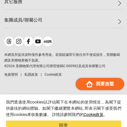
其它服務
美聯豪宅
查詢熱線
信心指數
獨家樓盤
聯絡我們
最新成交
屋苑專頁
租盤
集團成員/聯屬公司
按揭計算機
歷史成交
大灣區專頁
居屋專頁
負擔能力計算機
成交數據
樓市資訊
買賣流程
美聯物業
轉按計算機
屋苑成交排行榜
美聯精英會
鋑聯控股
*
繳款方式
地區百科
美聯慈善基金
美聯工商舖
*
本網頁所提供資料僅作參考用途。若因錯漏而引致任何不便或損失，美聯數碼
美善會
美聯中國
網及美聯物業概不負責。
地產代理管理協會
©
2026
美聯物業代理有限公司牌照號碼C-000982及或其有聯繫公司
美聯澳門
申報已遞交的購樓意向登記
免責聲明
私隱政策
Cookie政策
美聯金融集團
我要放盤
美聯移民顧問
美聯升學顧問
美聯測量師行
我們透過使用cookies以評估閣下在本網站的使用情況，為閣下提
香港置業
供最佳的網站體驗。如閣下繼續瀏覽本網站, 即表示閣下接受我們
使用cookies來收集數據。 詳情請參閱我們的
Cookie政策
。
經絡按揭
美聯會
同意