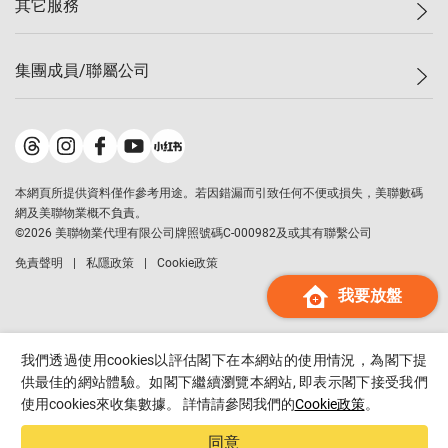
其它服務
美聯豪宅
查詢熱線
信心指數
獨家樓盤
聯絡我們
最新成交
屋苑專頁
租盤
集團成員/聯屬公司
按揭計算機
歷史成交
大灣區專頁
居屋專頁
負擔能力計算機
成交數據
樓市資訊
買賣流程
美聯物業
轉按計算機
屋苑成交排行榜
美聯精英會
鋑聯控股
*
繳款方式
地區百科
美聯慈善基金
美聯工商舖
*
本網頁所提供資料僅作參考用途。若因錯漏而引致任何不便或損失，美聯數碼
美善會
美聯中國
網及美聯物業概不負責。
地產代理管理協會
©
2026
美聯物業代理有限公司牌照號碼C-000982及或其有聯繫公司
美聯澳門
申報已遞交的購樓意向登記
免責聲明
私隱政策
Cookie政策
美聯金融集團
我要放盤
美聯移民顧問
美聯升學顧問
美聯測量師行
我們透過使用cookies以評估閣下在本網站的使用情況，為閣下提
香港置業
供最佳的網站體驗。如閣下繼續瀏覽本網站, 即表示閣下接受我們
使用cookies來收集數據。 詳情請參閱我們的
Cookie政策
。
經絡按揭
美聯會
同意