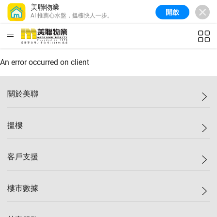
美聯物業
開啟
AI 推薦心水盤，搵樓快人一步。
美聯信心指數
77.1
較上週
0.7%
較上月
-0.4%
(
03/08/2026
)
HKD
ft²
全港樓價指數
149.1
較上週
0%
較上月
0.4%
(
03/08/2026
)
An error occurred on client
港島樓價指數
157.4
較上週
-0.3%
較上月
-0.8%
(
03/08/2026
)
關於美聯
九龍樓價指數
156.4
較上週
-0.1%
較上月
0.3%
(
03/08/2026
)
美聯集團
搵樓
新界樓價指數
134.8
較上週
0.1%
較上月
0.9%
(
03/08/2026
)
投資者關係
美聯信心指數
77.1
較上週
0.7%
較上月
-0.4%
(
03/08/2026
)
集團動態
一手新盤
客戶支援
人才招募
二手盤
網站地圖
上車
自助放盤
樓市數據
減價
專業代理
低水
分行網絡
樓價指數