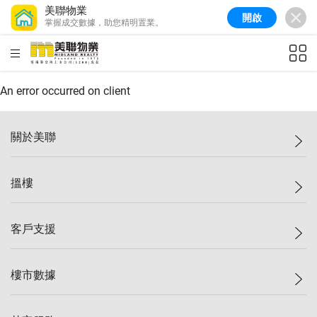
美聯物業
開啟
掌握成交數據，助您精明置業。
美聯信心指數
77.1
較上週
0.7%
較上月
-0.4%
(
03/08/2026
)
HKD
ft²
全港樓價指數
149.1
較上週
0%
較上月
0.4%
(
03/08/2026
)
An error occurred on client
港島樓價指數
157.4
較上週
-0.3%
較上月
-0.8%
(
03/08/2026
)
關於美聯
九龍樓價指數
156.4
較上週
-0.1%
較上月
0.3%
(
03/08/2026
)
美聯集團
搵樓
新界樓價指數
134.8
較上週
0.1%
較上月
0.9%
(
03/08/2026
)
投資者關係
美聯信心指數
77.1
較上週
0.7%
較上月
-0.4%
(
03/08/2026
)
集團動態
一手新盤
客戶支援
人才招募
二手盤
網站地圖
上車
自助放盤
樓市數據
減價
專業代理
低水
分行網絡
樓價指數