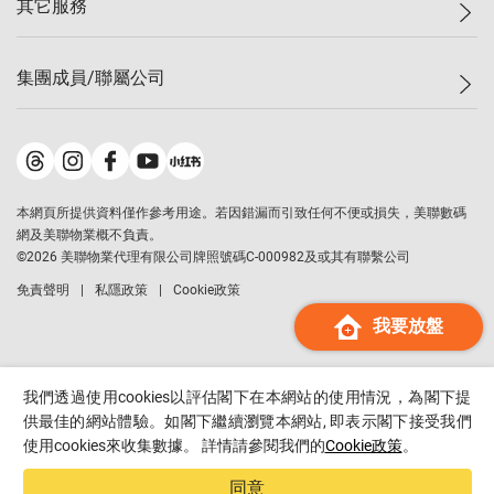
其它服務
美聯豪宅
查詢熱線
信心指數
獨家樓盤
聯絡我們
最新成交
屋苑專頁
租盤
集團成員/聯屬公司
按揭計算機
歷史成交
大灣區專頁
居屋專頁
負擔能力計算機
成交數據
樓市資訊
買賣流程
美聯物業
轉按計算機
屋苑成交排行榜
美聯精英會
鋑聯控股
*
繳款方式
地區百科
美聯慈善基金
美聯工商舖
*
本網頁所提供資料僅作參考用途。若因錯漏而引致任何不便或損失，美聯數碼
美善會
美聯中國
網及美聯物業概不負責。
地產代理管理協會
©
2026
美聯物業代理有限公司牌照號碼C-000982及或其有聯繫公司
美聯澳門
申報已遞交的購樓意向登記
免責聲明
私隱政策
Cookie政策
美聯金融集團
我要放盤
美聯移民顧問
美聯升學顧問
美聯測量師行
我們透過使用cookies以評估閣下在本網站的使用情況，為閣下提
香港置業
供最佳的網站體驗。如閣下繼續瀏覽本網站, 即表示閣下接受我們
使用cookies來收集數據。 詳情請參閱我們的
Cookie政策
。
經絡按揭
美聯會
同意