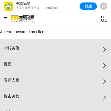
美聯物業
開啟
搜羅全港精選筍盤，一App即睇！
美聯信心指數
77.1
較上週
0.7%
較上月
-0.4%
(
03/08/2026
)
HKD
ft²
全港樓價指數
149.1
較上週
0%
較上月
0.4%
(
03/08/2026
)
An error occurred on client
港島樓價指數
157.4
較上週
-0.3%
較上月
-0.8%
(
03/08/2026
)
關於美聯
九龍樓價指數
156.4
較上週
-0.1%
較上月
0.3%
(
03/08/2026
)
美聯集團
搵樓
新界樓價指數
134.8
較上週
0.1%
較上月
0.9%
(
03/08/2026
)
投資者關係
美聯信心指數
77.1
較上週
0.7%
較上月
-0.4%
(
03/08/2026
)
集團動態
一手新盤
客戶支援
人才招募
二手盤
網站地圖
上車
自助放盤
樓市數據
減價
專業代理
低水
分行網絡
樓價指數