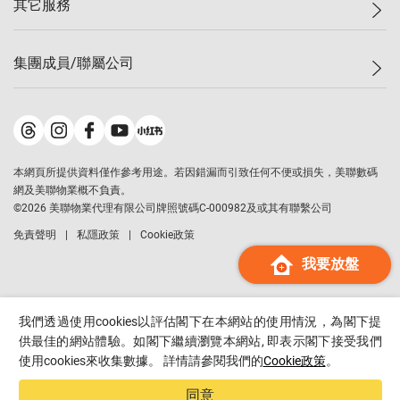
其它服務
美聯豪宅
查詢熱線
信心指數
獨家樓盤
聯絡我們
最新成交
屋苑專頁
租盤
集團成員/聯屬公司
按揭計算機
歷史成交
大灣區專頁
居屋專頁
負擔能力計算機
成交數據
樓市資訊
買賣流程
美聯物業
轉按計算機
屋苑成交排行榜
美聯精英會
鋑聯控股
*
繳款方式
地區百科
美聯慈善基金
美聯工商舖
*
本網頁所提供資料僅作參考用途。若因錯漏而引致任何不便或損失，美聯數碼
美善會
美聯中國
網及美聯物業概不負責。
地產代理管理協會
©
2026
美聯物業代理有限公司牌照號碼C-000982及或其有聯繫公司
美聯澳門
申報已遞交的購樓意向登記
免責聲明
私隱政策
Cookie政策
美聯金融集團
我要放盤
美聯移民顧問
美聯升學顧問
美聯測量師行
我們透過使用cookies以評估閣下在本網站的使用情況，為閣下提
香港置業
供最佳的網站體驗。如閣下繼續瀏覽本網站, 即表示閣下接受我們
使用cookies來收集數據。 詳情請參閱我們的
Cookie政策
。
經絡按揭
美聯會
同意