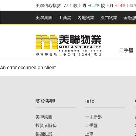
美聯信心指數
77.1
較上週
0.7%
較上月
-0.4%
(
03/
全港樓價指數
149.1
較上週
0%
較上月
0.4%
(
03/0
美聯集團
工商舖
內地物業
澳門物業
金融
港島樓價指數
157.4
較上週
-0.3%
較上月
-0.8%
(
03
美聯信心指數
77.1
較上週
0.7%
較上月
-0.4%
(
03/
九龍樓價指數
156.4
較上週
-0.1%
較上月
0.3%
(
03
全港樓價指數
149.1
較上週
0%
較上月
0.4%
(
03/0
新界樓價指數
134.8
較上週
0.1%
較上月
0.9%
(
0
二手盤
美聯信心指數
77.1
較上週
0.7%
較上月
-0.4%
(
03/
港島樓價指數
157.4
較上週
-0.3%
較上月
-0.8%
(
03
An error occurred on client
九龍樓價指數
156.4
較上週
-0.1%
較上月
0.3%
(
03
新界樓價指數
134.8
較上週
0.1%
較上月
0.9%
(
0
關於美聯
搵樓
美聯信心指數
77.1
較上週
0.7%
較上月
-0.4%
(
03/
美聯集團
一手新盤
投資者關係
二手盤
集團動態
上車