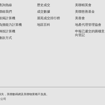
查詢熱線
歷史成交
美聯精英會
聯絡我們
成交數據
美聯慈善基金
按揭計算機
屋苑成交排行榜
美善會
負擔能力計算機
地區百科
地產代理管理協會
轉按計算機
申報已遞交的購樓意
向登記
繳款方式
損失，美聯數碼網及美聯物業概不負責。
繫公司