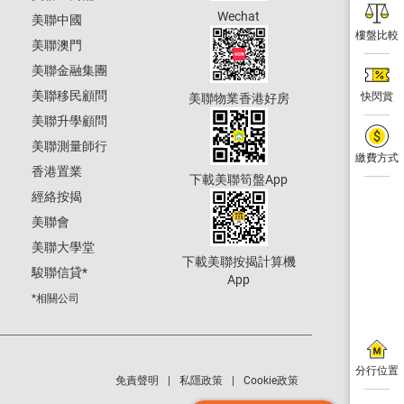
Wechat
美聯中國
樓盤比較
美聯澳門
美聯金融集團
美聯移民顧問
快閃賞
美聯物業香港好房
美聯升學顧問
美聯測量師行
繳費方式
香港置業
下載美聯筍盤App
經絡按揭
美聯會
美聯大學堂
下載美聯按揭計算機
駿聯信貸
*
App
*相關公司
分行位置
免責聲明
私隱政策
Cookie政策