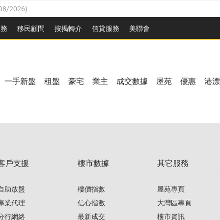
08/2026
)
8/2026
)
服務
移民顧問
按揭轉介
信貸服務
美聯會
/08/2026
)
08/2026
)
/08/2026
)
8/2026
)
3/08/2026
)
一手新盤
租盤
豪宅
業主
成交數據
屋苑
優惠
港漂
08/2026
)
/08/2026
)
/08/2026
)
3/08/2026
)
客戶支援
樓市數據
其它服務
08/2026
)
自助放盤
樓價指數
屋苑專頁
專業代理
信心指數
大灣區專頁
分行網絡
最新成交
樓市資訊