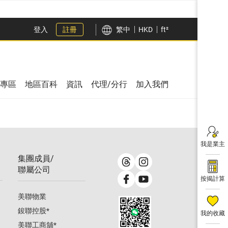
登入
註冊
繁中
HKD
ft²
專區
地區百科
資訊
代理/分行
加入我們
我是業主
集團成員/
聯屬公司
按揭計算
美聯物業
鋑聯控股
*
我的收藏
美聯工商舖
*