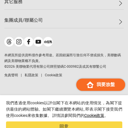
其它服務
美聯豪宅
查詢熱線
信心指數
獨家樓盤
聯絡我們
最新成交
屋苑專頁
租盤
集團成員/聯屬公司
按揭計算機
歷史成交
大灣區專頁
居屋專頁
負擔能力計算機
成交數據
樓市資訊
買賣流程
美聯物業
轉按計算機
屋苑成交排行榜
美聯精英會
鋑聯控股
*
繳款方式
地區百科
美聯慈善基金
美聯工商舖
*
本網頁所提供資料僅作參考用途。若因錯漏而引致任何不便或損失，美聯數碼
美善會
美聯中國
網及美聯物業概不負責。
地產代理管理協會
©
2026
美聯物業代理有限公司牌照號碼C-000982及或其有聯繫公司
美聯澳門
申報已遞交的購樓意向登記
免責聲明
私隱政策
Cookie政策
美聯金融集團
我要放盤
美聯移民顧問
美聯升學顧問
美聯測量師行
我們透過使用cookies以評估閣下在本網站的使用情況，為閣下提
香港置業
供最佳的網站體驗。如閣下繼續瀏覽本網站, 即表示閣下接受我們
使用cookies來收集數據。 詳情請參閱我們的
Cookie政策
。
經絡按揭
美聯會
同意