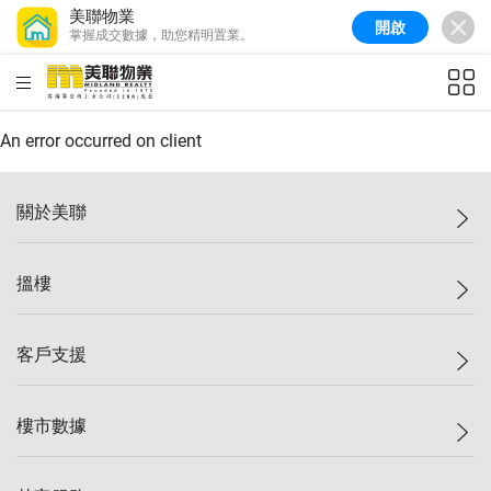
美聯物業
開啟
掌握成交數據，助您精明置業。
美聯信心指數
76.6
較上週
-0.6%
較上月
-1.4%
(
10/08/2026
)
HKD
ft²
全港樓價指數
148.9
較上週
-0.1%
較上月
0.1%
(
10/08/2026
)
An error occurred on client
港島樓價指數
157.0
較上週
-0.2%
較上月
0.2%
(
10/08/2026
)
關於美聯
九龍樓價指數
155.7
較上週
-0.4%
較上月
-0.8%
(
10/08/2026
)
美聯集團
搵樓
新界樓價指數
135.1
較上週
0.3%
較上月
0.9%
(
10/08/2026
)
投資者關係
美聯信心指數
76.6
較上週
-0.6%
較上月
-1.4%
(
10/08/2026
)
集團動態
一手新盤
客戶支援
人才招募
二手盤
網站地圖
上車
自助放盤
樓市數據
減價
專業代理
低水
分行網絡
樓價指數