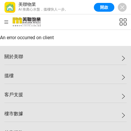
美聯物業
開啟
AI 推薦心水盤，搵樓快人一步。
美聯信心指數
76.6
較上週
-0.6%
較上月
-1.4%
(
10/08/2026
)
HKD
ft²
全港樓價指數
148.9
較上週
-0.1%
較上月
0.1%
(
10/08/2026
)
An error occurred on client
港島樓價指數
157.0
較上週
-0.2%
較上月
0.2%
(
10/08/2026
)
關於美聯
九龍樓價指數
155.7
較上週
-0.4%
較上月
-0.8%
(
10/08/2026
)
美聯集團
搵樓
新界樓價指數
135.1
較上週
0.3%
較上月
0.9%
(
10/08/2026
)
投資者關係
美聯信心指數
76.6
較上週
-0.6%
較上月
-1.4%
(
10/08/2026
)
集團動態
一手新盤
客戶支援
人才招募
二手盤
網站地圖
上車
自助放盤
樓市數據
減價
專業代理
低水
分行網絡
樓價指數