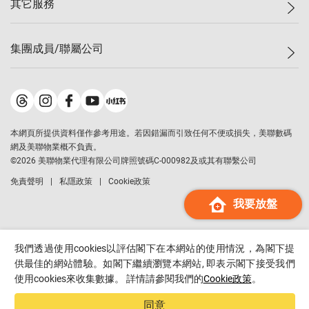
其它服務
美聯豪宅
查詢熱線
信心指數
獨家樓盤
聯絡我們
最新成交
屋苑專頁
租盤
集團成員/聯屬公司
按揭計算機
歷史成交
大灣區專頁
居屋專頁
負擔能力計算機
成交數據
樓市資訊
買賣流程
美聯物業
轉按計算機
屋苑成交排行榜
美聯精英會
鋑聯控股
*
繳款方式
地區百科
美聯慈善基金
美聯工商舖
*
本網頁所提供資料僅作參考用途。若因錯漏而引致任何不便或損失，美聯數碼
美善會
美聯中國
網及美聯物業概不負責。
地產代理管理協會
©
2026
美聯物業代理有限公司牌照號碼C-000982及或其有聯繫公司
美聯澳門
申報已遞交的購樓意向登記
免責聲明
私隱政策
Cookie政策
美聯金融集團
我要放盤
美聯移民顧問
美聯升學顧問
美聯測量師行
我們透過使用cookies以評估閣下在本網站的使用情況，為閣下提
香港置業
供最佳的網站體驗。如閣下繼續瀏覽本網站, 即表示閣下接受我們
使用cookies來收集數據。 詳情請參閱我們的
Cookie政策
。
經絡按揭
美聯會
同意