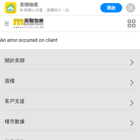
美聯物業
開啟
AI 推薦心水盤，搵樓快人一步。
美聯信心指數
77.1
較上週
0.7%
較上月
-0.4%
(
03/08/2026
)
HKD
ft²
全港樓價指數
149.1
較上週
0%
較上月
0.4%
(
03/08/2026
)
An error occurred on client
港島樓價指數
157.4
較上週
-0.3%
較上月
-0.8%
(
03/08/2026
)
關於美聯
九龍樓價指數
156.4
較上週
-0.1%
較上月
0.3%
(
03/08/2026
)
美聯集團
搵樓
新界樓價指數
134.8
較上週
0.1%
較上月
0.9%
(
03/08/2026
)
投資者關係
美聯信心指數
77.1
較上週
0.7%
較上月
-0.4%
(
03/08/2026
)
集團動態
一手新盤
客戶支援
人才招募
二手盤
網站地圖
上車
自助放盤
樓市數據
減價
專業代理
低水
分行網絡
樓價指數