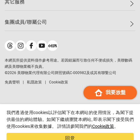
其它服務
美聯豪宅
查詢熱線
信心指數
獨家樓盤
聯絡我們
最新成交
屋苑專頁
租盤
集團成員/聯屬公司
按揭計算機
歷史成交
大灣區專頁
居屋專頁
負擔能力計算機
成交數據
樓市資訊
買賣流程
美聯物業
轉按計算機
屋苑成交排行榜
美聯精英會
鋑聯控股
*
繳款方式
地區百科
美聯慈善基金
美聯工商舖
*
本網頁所提供資料僅作參考用途。若因錯漏而引致任何不便或損失，美聯數碼
美善會
美聯中國
網及美聯物業概不負責。
地產代理管理協會
©
2026
美聯物業代理有限公司牌照號碼C-000982及或其有聯繫公司
美聯澳門
申報已遞交的購樓意向登記
免責聲明
私隱政策
Cookie政策
美聯金融集團
我要放盤
美聯移民顧問
美聯升學顧問
美聯測量師行
我們透過使用cookies以評估閣下在本網站的使用情況，為閣下提
香港置業
供最佳的網站體驗。如閣下繼續瀏覽本網站, 即表示閣下接受我們
使用cookies來收集數據。 詳情請參閱我們的
Cookie政策
。
經絡按揭
美聯會
同意