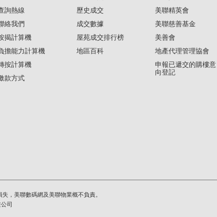
查詢熱線
歷史成交
美聯精英會
聯絡我們
成交數據
美聯慈善基金
按揭計算機
屋苑成交排行榜
美善會
負擔能力計算機
地區百科
地產代理管理協會
轉按計算機
申報已遞交的購樓意
向登記
繳款方式
損失，美聯數碼網及美聯物業概不負責。
繫公司