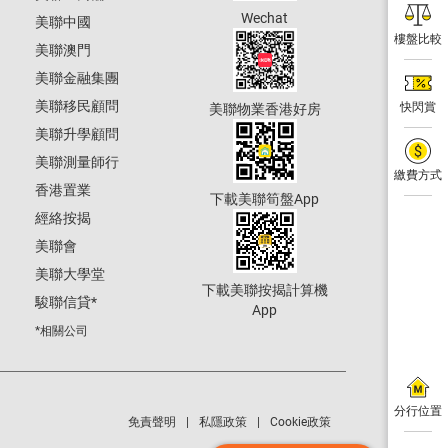
Wechat
美聯中國
樓盤比較
美聯澳門
美聯金融集團
美聯移民顧問
快閃賞
美聯物業香港好房
美聯升學顧問
美聯測量師行
繳費方式
香港置業
下載美聯筍盤App
經絡按揭
美聯會
美聯大學堂
下載美聯按揭計算機
駿聯信貸
*
App
*相關公司
分行位置
免責聲明
私隱政策
Cookie政策