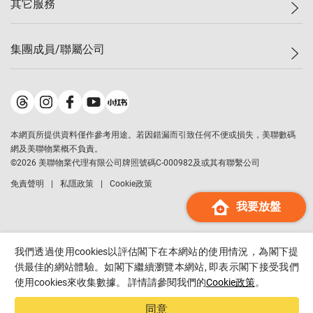
其它服務
美聯豪宅
查詢熱線
信心指數
獨家樓盤
聯絡我們
最新成交
屋苑專頁
租盤
集團成員/聯屬公司
按揭計算機
歷史成交
大灣區專頁
居屋專頁
負擔能力計算機
成交數據
樓市資訊
買賣流程
美聯物業
轉按計算機
屋苑成交排行榜
美聯精英會
鋑聯控股
*
繳款方式
地區百科
美聯慈善基金
美聯工商舖
*
本網頁所提供資料僅作參考用途。若因錯漏而引致任何不便或損失，美聯數碼
美善會
美聯中國
網及美聯物業概不負責。
地產代理管理協會
©
2026
美聯物業代理有限公司牌照號碼C-000982及或其有聯繫公司
美聯澳門
申報已遞交的購樓意向登記
免責聲明
私隱政策
Cookie政策
美聯金融集團
我要放盤
美聯移民顧問
美聯升學顧問
美聯測量師行
我們透過使用cookies以評估閣下在本網站的使用情況，為閣下提
香港置業
供最佳的網站體驗。如閣下繼續瀏覽本網站, 即表示閣下接受我們
使用cookies來收集數據。 詳情請參閱我們的
Cookie政策
。
經絡按揭
美聯會
同意