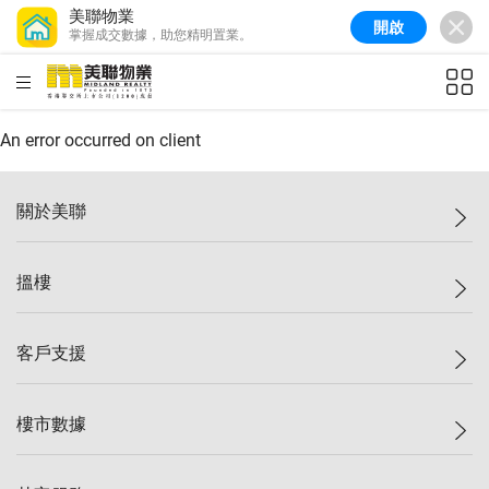
美聯物業
開啟
掌握成交數據，助您精明置業。
美聯信心指數
77.1
較上週
0.7%
較上月
-0.4%
(
03/08/2026
)
HKD
ft²
全港樓價指數
149.1
較上週
0%
較上月
0.4%
(
03/08/2026
)
An error occurred on client
港島樓價指數
157.4
較上週
-0.3%
較上月
-0.8%
(
03/08/2026
)
關於美聯
九龍樓價指數
156.4
較上週
-0.1%
較上月
0.3%
(
03/08/2026
)
美聯集團
搵樓
新界樓價指數
134.8
較上週
0.1%
較上月
0.9%
(
03/08/2026
)
投資者關係
美聯信心指數
77.1
較上週
0.7%
較上月
-0.4%
(
03/08/2026
)
集團動態
一手新盤
客戶支援
人才招募
二手盤
網站地圖
上車
自助放盤
樓市數據
減價
專業代理
低水
分行網絡
樓價指數