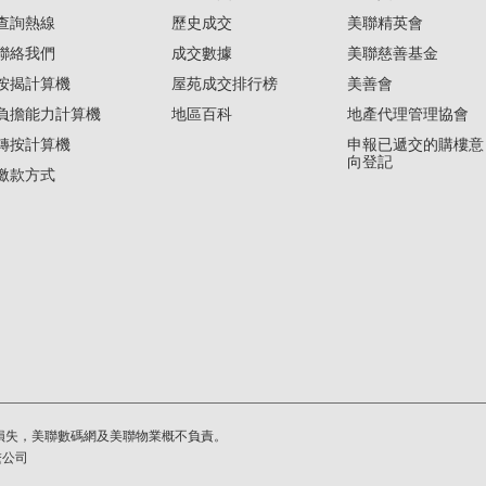
查詢熱線
歷史成交
美聯精英會
聯絡我們
成交數據
美聯慈善基金
按揭計算機
屋苑成交排行榜
美善會
負擔能力計算機
地區百科
地產代理管理協會
轉按計算機
申報已遞交的購樓意
向登記
繳款方式
損失，美聯數碼網及美聯物業概不負責。
繫公司