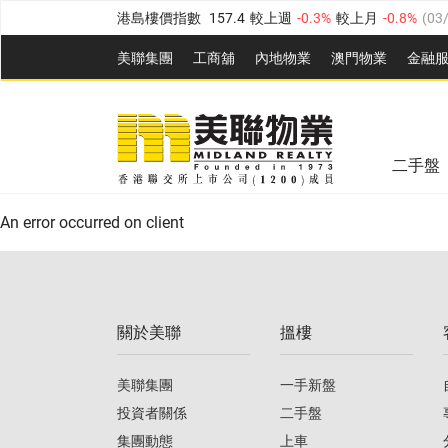
港島樓價指數
157.4
較上週
-0.3%
較上月
-0.8%
(
03
九龍樓價指數
156.4
較上週
-0.1%
較上月
0.3%
(
03
美聯集團
工商舖
內地物業
澳門物業
金融
新界樓價指數
134.8
較上週
0.1%
較上月
0.9%
(
0
美聯信心指數
77.1
較上週
0.7%
較上月
-0.4%
(
03/
美聯信心指數
77.1
較上週
0.7%
較上月
-0.4%
(
03/
全港樓價指數
149.1
較上週
0%
較上月
0.4%
(
03/0
二手盤
港島樓價指數
157.4
較上週
-0.3%
較上月
-0.8%
(
03
An error occurred on client
九龍樓價指數
156.4
較上週
-0.1%
較上月
0.3%
(
03
新界樓價指數
134.8
較上週
0.1%
較上月
0.9%
(
0
關於美聯
搵樓
美聯信心指數
77.1
較上週
0.7%
較上月
-0.4%
(
03/
美聯集團
一手新盤
投資者關係
二手盤
集團動態
上車