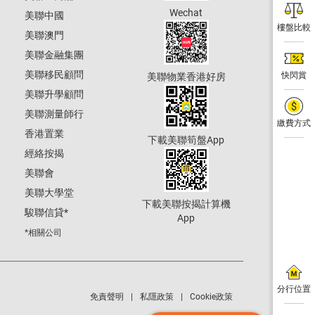
Wechat
美聯中國
樓盤比較
美聯澳門
美聯金融集團
美聯移民顧問
快閃賞
美聯物業香港好房
美聯升學顧問
美聯測量師行
繳費方式
香港置業
下載美聯筍盤App
經絡按揭
美聯會
美聯大學堂
下載美聯按揭計算機
駿聯信貸
*
App
*相關公司
分行位置
免責聲明
私隱政策
Cookie政策