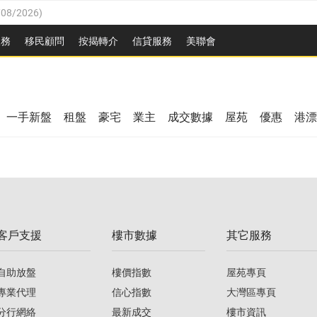
/08/2026
)
/08/2026
)
服務
移民顧問
按揭轉介
信貸服務
美聯會
3/08/2026
)
08/2026
)
08/2026
)
8/2026
)
一手新盤
租盤
豪宅
業主
成交數據
屋苑
優惠
港漂
/08/2026
)
/08/2026
)
3/08/2026
)
客戶支援
樓市數據
其它服務
08/2026
)
自助放盤
樓價指數
屋苑專頁
專業代理
信心指數
大灣區專頁
分行網絡
最新成交
樓市資訊