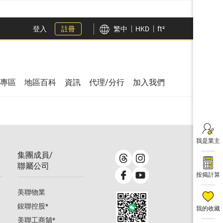
登入
註冊
繁中
HKD
ft²
專區
地區百科
資訊
代理/分行
加入我們
我是業主
集團成員/
聯屬公司
按揭計算
美聯物業
鋑聯控股
*
我的收藏
美聯工商舖
*