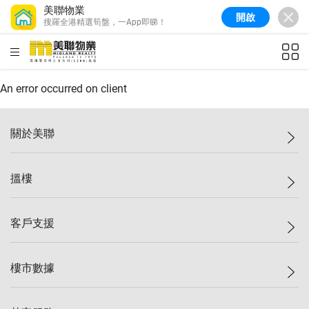
美聯物業
開啟
搜羅全港精選筍盤，一App即睇！
HKD
ft²
An error occurred on client
關於美聯
美聯集團
搵樓
投資者關係
集團動態
一手新盤
客戶支援
人才招募
二手盤
網站地圖
上車
自助放盤
樓市數據
減價
專業代理
低水
分行網絡
樓價指數