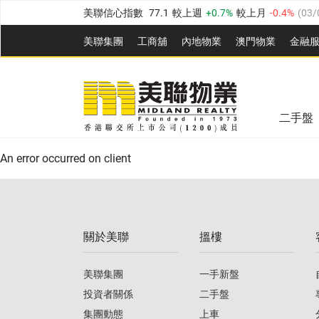
美聯信心指數
77.1
較上週
0.7%
較上月
-0.4%
(
03/
全港樓價指數
149.1
較上週
0%
較上月
0.4%
(
03/0
美聯集團
工商舖
內地物業
澳門物業
金融
港島樓價指數
157.4
較上週
-0.3%
較上月
-0.8%
(
03
美聯信心指數
77.1
較上週
0.7%
較上月
-0.4%
(
03/
九龍樓價指數
156.4
較上週
-0.1%
較上月
0.3%
(
03
全港樓價指數
149.1
較上週
0%
較上月
0.4%
(
03/0
新界樓價指數
134.8
較上週
0.1%
較上月
0.9%
(
0
二手盤
美聯信心指數
77.1
較上週
0.7%
較上月
-0.4%
(
03/
港島樓價指數
157.4
較上週
-0.3%
較上月
-0.8%
(
03
An error occurred on client
九龍樓價指數
156.4
較上週
-0.1%
較上月
0.3%
(
03
新界樓價指數
134.8
較上週
0.1%
較上月
0.9%
(
0
關於美聯
搵樓
美聯信心指數
77.1
較上週
0.7%
較上月
-0.4%
(
03/
美聯集團
一手新盤
投資者關係
二手盤
集團動態
上車