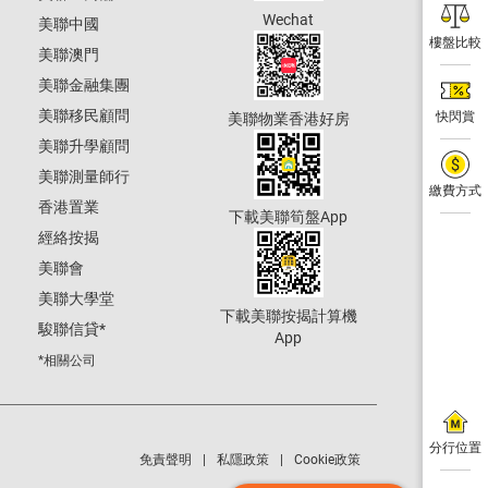
Wechat
美聯中國
樓盤比較
美聯澳門
美聯金融集團
美聯移民顧問
快閃賞
美聯物業香港好房
美聯升學顧問
美聯測量師行
繳費方式
香港置業
下載美聯筍盤App
經絡按揭
美聯會
美聯大學堂
下載美聯按揭計算機
駿聯信貸
*
App
*相關公司
分行位置
免責聲明
私隱政策
Cookie政策