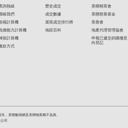
查詢熱線
歷史成交
美聯精英會
聯絡我們
成交數據
美聯慈善基金
按揭計算機
屋苑成交排行榜
美善會
負擔能力計算機
地區百科
地產代理管理協會
轉按計算機
申報已遞交的購樓意
向登記
繳款方式
損失，美聯數碼網及美聯物業概不負責。
繫公司