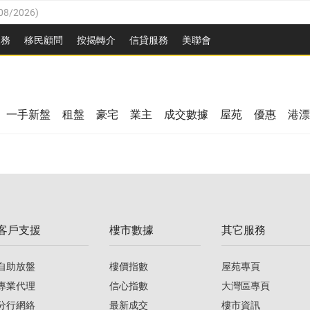
08/2026
)
8/2026
)
服務
移民顧問
按揭轉介
信貸服務
美聯會
/08/2026
)
08/2026
)
/08/2026
)
8/2026
)
3/08/2026
)
一手新盤
租盤
豪宅
業主
成交數據
屋苑
優惠
港漂
08/2026
)
/08/2026
)
/08/2026
)
3/08/2026
)
客戶支援
樓市數據
其它服務
08/2026
)
自助放盤
樓價指數
屋苑專頁
專業代理
信心指數
大灣區專頁
分行網絡
最新成交
樓市資訊