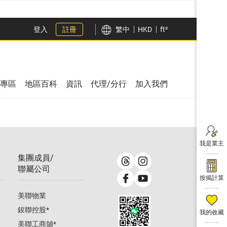
登入
註冊
繁中
HKD
ft²
專區
地區百科
資訊
代理/分行
加入我們
我是業主
集團成員/
聯屬公司
按揭計算
美聯物業
鋑聯控股
*
我的收藏
美聯工商舖
*