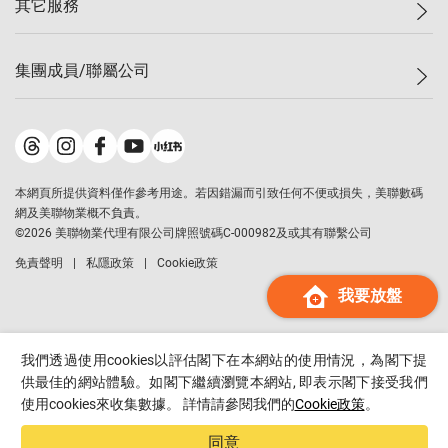
其它服務
美聯豪宅
查詢熱線
信心指數
獨家樓盤
聯絡我們
最新成交
屋苑專頁
租盤
集團成員/聯屬公司
按揭計算機
歷史成交
大灣區專頁
居屋專頁
負擔能力計算機
成交數據
樓市資訊
買賣流程
美聯物業
轉按計算機
屋苑成交排行榜
美聯精英會
鋑聯控股
*
繳款方式
地區百科
美聯慈善基金
美聯工商舖
*
本網頁所提供資料僅作參考用途。若因錯漏而引致任何不便或損失，美聯數碼
美善會
美聯中國
網及美聯物業概不負責。
地產代理管理協會
©
2026
美聯物業代理有限公司牌照號碼C-000982及或其有聯繫公司
美聯澳門
申報已遞交的購樓意向登記
免責聲明
私隱政策
Cookie政策
美聯金融集團
我要放盤
美聯移民顧問
美聯升學顧問
美聯測量師行
我們透過使用cookies以評估閣下在本網站的使用情況，為閣下提
香港置業
供最佳的網站體驗。如閣下繼續瀏覽本網站, 即表示閣下接受我們
使用cookies來收集數據。 詳情請參閱我們的
Cookie政策
。
經絡按揭
美聯會
同意