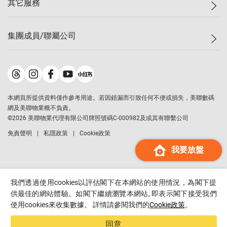
其它服務
美聯豪宅
查詢熱線
信心指數
獨家樓盤
聯絡我們
最新成交
屋苑專頁
租盤
集團成員/聯屬公司
按揭計算機
歷史成交
大灣區專頁
居屋專頁
負擔能力計算機
成交數據
樓市資訊
買賣流程
美聯物業
轉按計算機
屋苑成交排行榜
美聯精英會
鋑聯控股
*
繳款方式
地區百科
美聯慈善基金
美聯工商舖
*
本網頁所提供資料僅作參考用途。若因錯漏而引致任何不便或損失，美聯數碼
美善會
美聯中國
網及美聯物業概不負責。
地產代理管理協會
©
2026
美聯物業代理有限公司牌照號碼C-000982及或其有聯繫公司
美聯澳門
申報已遞交的購樓意向登記
免責聲明
私隱政策
Cookie政策
美聯金融集團
我要放盤
美聯移民顧問
美聯升學顧問
美聯測量師行
我們透過使用cookies以評估閣下在本網站的使用情況，為閣下提
香港置業
供最佳的網站體驗。如閣下繼續瀏覽本網站, 即表示閣下接受我們
使用cookies來收集數據。 詳情請參閱我們的
Cookie政策
。
經絡按揭
美聯會
同意