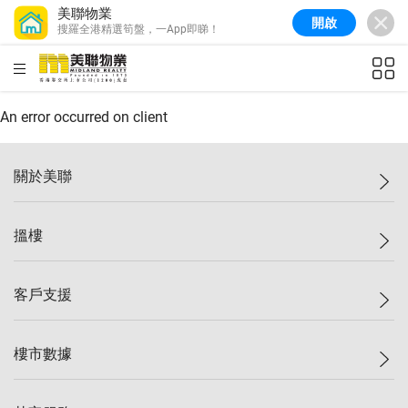
美聯物業
開啟
搜羅全港精選筍盤，一App即睇！
美聯信心指數
77.1
較上週
0.7%
較上月
-0.4%
(
03/08/2026
)
HKD
ft²
全港樓價指數
149.1
較上週
0%
較上月
0.4%
(
03/08/2026
)
An error occurred on client
港島樓價指數
157.4
較上週
-0.3%
較上月
-0.8%
(
03/08/2026
)
關於美聯
九龍樓價指數
156.4
較上週
-0.1%
較上月
0.3%
(
03/08/2026
)
美聯集團
搵樓
新界樓價指數
134.8
較上週
0.1%
較上月
0.9%
(
03/08/2026
)
投資者關係
美聯信心指數
77.1
較上週
0.7%
較上月
-0.4%
(
03/08/2026
)
集團動態
一手新盤
客戶支援
人才招募
二手盤
網站地圖
上車
自助放盤
樓市數據
減價
專業代理
低水
分行網絡
樓價指數