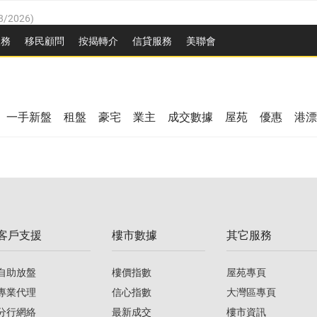
8/2026
)
/08/2026
)
服務
移民顧問
按揭轉介
信貸服務
美聯會
/08/2026
)
08/2026
)
3/08/2026
)
8/2026
)
08/2026
)
一手新盤
租盤
豪宅
業主
成交數據
屋苑
優惠
港漂
/08/2026
)
/08/2026
)
3/08/2026
)
客戶支援
樓市數據
其它服務
08/2026
)
自助放盤
樓價指數
屋苑專頁
專業代理
信心指數
大灣區專頁
分行網絡
最新成交
樓市資訊