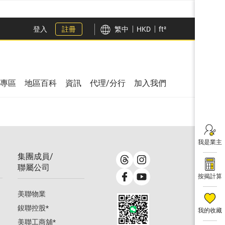
登入
註冊
繁中
HKD
ft²
專區
地區百科
資訊
代理/分行
加入我們
我是業主
集團成員/
聯屬公司
按揭計算
美聯物業
鋑聯控股
*
我的收藏
美聯工商舖
*