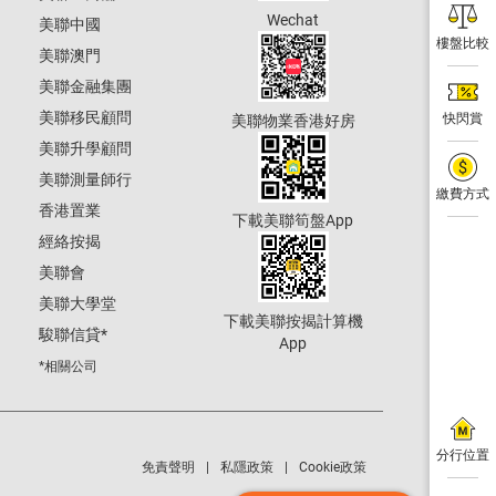
Wechat
美聯中國
樓盤比較
美聯澳門
美聯金融集團
美聯移民顧問
快閃賞
美聯物業香港好房
美聯升學顧問
美聯測量師行
繳費方式
香港置業
下載美聯筍盤App
經絡按揭
美聯會
美聯大學堂
下載美聯按揭計算機
駿聯信貸
*
App
*相關公司
分行位置
免責聲明
私隱政策
Cookie政策