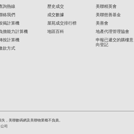
查詢熱線
歷史成交
美聯精英會
聯絡我們
成交數據
美聯慈善基金
按揭計算機
屋苑成交排行榜
美善會
負擔能力計算機
地區百科
地產代理管理協會
轉按計算機
申報已遞交的購樓意
向登記
繳款方式
損失，美聯數碼網及美聯物業概不負責。
繫公司