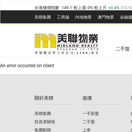
全港樓價指數
149.1
較上週
0%
較上月
0.4%
(
03/0
港島樓價指數
157.4
較上週
-0.3%
較上月
-0.8%
(
03
美聯集團
工商舖
內地物業
澳門物業
金融
九龍樓價指數
156.4
較上週
-0.1%
較上月
0.3%
(
03
美聯信心指數
77.1
較上週
0.7%
較上月
-0.4%
(
03/
新界樓價指數
134.8
較上週
0.1%
較上月
0.9%
(
0
全港樓價指數
149.1
較上週
0%
較上月
0.4%
(
03/0
美聯信心指數
77.1
較上週
0.7%
較上月
-0.4%
(
03/
二手盤
港島樓價指數
157.4
較上週
-0.3%
較上月
-0.8%
(
03
An error occurred on client
九龍樓價指數
156.4
較上週
-0.1%
較上月
0.3%
(
03
新界樓價指數
134.8
較上週
0.1%
較上月
0.9%
(
0
關於美聯
搵樓
美聯信心指數
77.1
較上週
0.7%
較上月
-0.4%
(
03/
美聯集團
一手新盤
投資者關係
二手盤
集團動態
上車