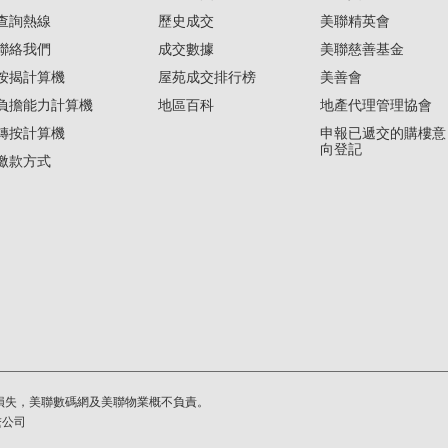
查詢熱線
歷史成交
美聯精英會
聯絡我們
成交數據
美聯慈善基金
按揭計算機
屋苑成交排行榜
美善會
負擔能力計算機
地區百科
地產代理管理協會
轉按計算機
申報已遞交的購樓意
向登記
繳款方式
損失，美聯數碼網及美聯物業概不負責。
繫公司