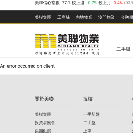
全港樓價指數
149.1
較上週
0%
較上月
0.4%
(
03/0
美聯集團
工商舖
內地物業
澳門物業
金融
港島樓價指數
157.4
較上週
-0.3%
較上月
-0.8%
(
03
九龍樓價指數
156.4
較上週
-0.1%
較上月
0.3%
(
03
美聯信心指數
77.1
較上週
0.7%
較上月
-0.4%
(
03/
新界樓價指數
134.8
較上週
0.1%
較上月
0.9%
(
0
全港樓價指數
149.1
較上週
0%
較上月
0.4%
(
03/0
二手盤
美聯信心指數
77.1
較上週
0.7%
較上月
-0.4%
(
03/
港島樓價指數
157.4
較上週
-0.3%
較上月
-0.8%
(
03
An error occurred on client
九龍樓價指數
156.4
較上週
-0.1%
較上月
0.3%
(
03
新界樓價指數
134.8
較上週
0.1%
較上月
0.9%
(
0
關於美聯
搵樓
美聯信心指數
77.1
較上週
0.7%
較上月
-0.4%
(
03/
美聯集團
一手新盤
投資者關係
二手盤
集團動態
上車