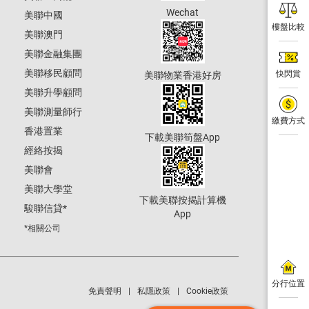
Wechat
美聯中國
樓盤比較
美聯澳門
美聯金融集團
美聯移民顧問
快閃賞
美聯物業香港好房
美聯升學顧問
美聯測量師行
繳費方式
香港置業
下載美聯筍盤App
經絡按揭
美聯會
美聯大學堂
下載美聯按揭計算機
駿聯信貸
*
App
*相關公司
分行位置
免責聲明
私隱政策
Cookie政策