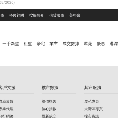
8/2026
)
服務
移民顧問
按揭轉介
信貸服務
美聯會
/08/2026
)
/08/2026
)
08/2026
)
3/08/2026
)
8/2026
)
一手新盤
租盤
豪宅
業主
成交數據
屋苑
優惠
港漂
08/2026
)
/08/2026
)
/08/2026
)
3/08/2026
)
客戶支援
樓市數據
其它服務
08/2026
)
自助放盤
樓價指數
屋苑專頁
專業代理
信心指數
大灣區專頁
分行網絡
最新成交
樓市資訊