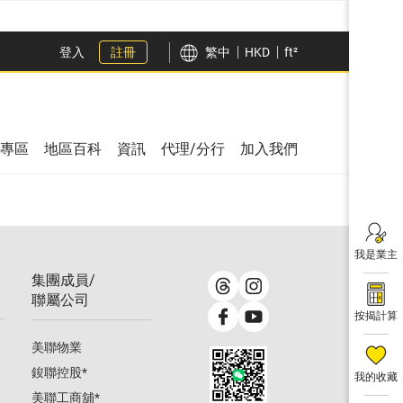
登入
註冊
繁中
HKD
ft²
專區
地區百科
資訊
代理/分行
加入我們
我是業主
集團成員/
聯屬公司
按揭計算
美聯物業
鋑聯控股
*
我的收藏
美聯工商舖
*