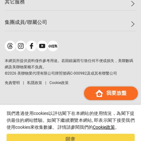
其它服務
美聯豪宅
查詢熱線
信心指數
獨家樓盤
聯絡我們
最新成交
屋苑專頁
租盤
集團成員/聯屬公司
按揭計算機
歷史成交
大灣區專頁
居屋專頁
負擔能力計算機
成交數據
樓市資訊
買賣流程
美聯物業
轉按計算機
屋苑成交排行榜
美聯精英會
鋑聯控股
*
繳款方式
地區百科
美聯慈善基金
美聯工商舖
*
本網頁所提供資料僅作參考用途。若因錯漏而引致任何不便或損失，美聯數碼
美善會
美聯中國
網及美聯物業概不負責。
地產代理管理協會
©
2026
美聯物業代理有限公司牌照號碼C-000982及或其有聯繫公司
美聯澳門
申報已遞交的購樓意向登記
免責聲明
私隱政策
Cookie政策
美聯金融集團
我要放盤
美聯移民顧問
美聯升學顧問
美聯測量師行
我們透過使用cookies以評估閣下在本網站的使用情況，為閣下提
香港置業
供最佳的網站體驗。如閣下繼續瀏覽本網站, 即表示閣下接受我們
使用cookies來收集數據。 詳情請參閱我們的
Cookie政策
。
經絡按揭
美聯會
同意