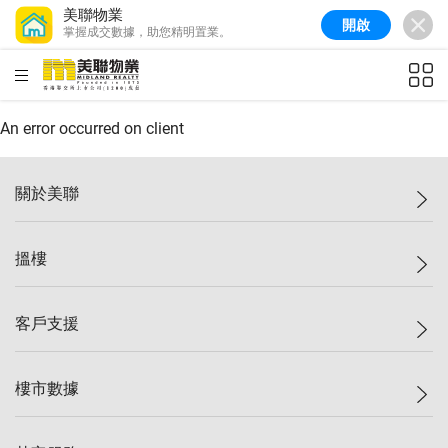
美聯物業
開啟
掌握成交數據，助您精明置業。
美聯信心指數
77.1
較上週
0.7%
較上月
-0.4%
(
03/08/2026
)
HKD
ft²
全港樓價指數
149.1
較上週
0%
較上月
0.4%
(
03/08/2026
)
An error occurred on client
港島樓價指數
157.4
較上週
-0.3%
較上月
-0.8%
(
03/08/2026
)
關於美聯
九龍樓價指數
156.4
較上週
-0.1%
較上月
0.3%
(
03/08/2026
)
美聯集團
搵樓
新界樓價指數
134.8
較上週
0.1%
較上月
0.9%
(
03/08/2026
)
投資者關係
美聯信心指數
77.1
較上週
0.7%
較上月
-0.4%
(
03/08/2026
)
集團動態
一手新盤
客戶支援
人才招募
二手盤
網站地圖
上車
自助放盤
樓市數據
減價
專業代理
低水
分行網絡
樓價指數