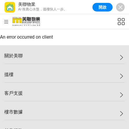
美聯物業
開啟
AI 推薦心水盤，搵樓快人一步。
美聯信心指數
77.1
較上週
0.7%
較上月
-0.4%
(
03/08/2026
)
HKD
ft²
全港樓價指數
149.1
較上週
0%
較上月
0.4%
(
03/08/2026
)
An error occurred on client
港島樓價指數
157.4
較上週
-0.3%
較上月
-0.8%
(
03/08/2026
)
關於美聯
九龍樓價指數
156.4
較上週
-0.1%
較上月
0.3%
(
03/08/2026
)
美聯集團
搵樓
新界樓價指數
134.8
較上週
0.1%
較上月
0.9%
(
03/08/2026
)
投資者關係
美聯信心指數
77.1
較上週
0.7%
較上月
-0.4%
(
03/08/2026
)
集團動態
一手新盤
客戶支援
人才招募
二手盤
網站地圖
上車
自助放盤
樓市數據
減價
專業代理
低水
分行網絡
樓價指數