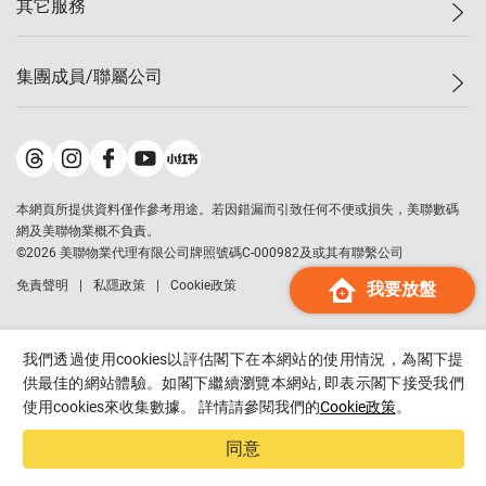
其它服務
美聯豪宅
查詢熱線
信心指數
獨家樓盤
聯絡我們
最新成交
屋苑專頁
租盤
集團成員/聯屬公司
按揭計算機
歷史成交
大灣區專頁
居屋專頁
負擔能力計算機
成交數據
樓市資訊
買賣流程
美聯物業
轉按計算機
屋苑成交排行榜
美聯精英會
鋑聯控股
*
繳款方式
地區百科
美聯慈善基金
美聯工商舖
*
本網頁所提供資料僅作參考用途。若因錯漏而引致任何不便或損失，美聯數碼
美善會
美聯中國
網及美聯物業概不負責。
地產代理管理協會
©
2026
美聯物業代理有限公司牌照號碼C-000982及或其有聯繫公司
美聯澳門
申報已遞交的購樓意向登記
免責聲明
私隱政策
Cookie政策
我要放盤
美聯金融集團
美聯移民顧問
美聯升學顧問
我們透過使用cookies以評估閣下在本網站的使用情況，為閣下提
美聯測量師行
供最佳的網站體驗。如閣下繼續瀏覽本網站, 即表示閣下接受我們
使用cookies來收集數據。 詳情請參閱我們的
Cookie政策
。
香港置業
經絡按揭
同意
美聯會