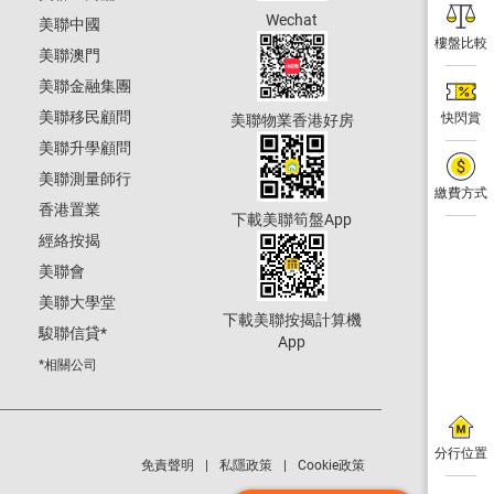
Wechat
美聯中國
樓盤比較
美聯澳門
美聯金融集團
美聯移民顧問
快閃賞
美聯物業香港好房
美聯升學顧問
美聯測量師行
繳費方式
香港置業
下載美聯筍盤App
經絡按揭
美聯會
美聯大學堂
下載美聯按揭計算機
駿聯信貸
*
App
*相關公司
分行位置
免責聲明
私隱政策
Cookie政策