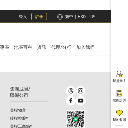
登入
註冊
繁中
HKD
ft²
專區
地區百科
資訊
代理/分行
加入我們
我是業主
集團成員/
聯屬公司
按揭計算
美聯物業
鋑聯控股
*
我的收藏
美聯工商舖
*