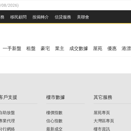
/08/2026
)
/08/2026
)
服務
移民顧問
按揭轉介
信貸服務
美聯會
/08/2026
)
08/2026
)
0/08/2026
)
/08/2026
)
08/2026
)
一手新盤
租盤
豪宅
業主
成交數據
屋苑
優惠
港漂
/08/2026
)
/08/2026
)
0/08/2026
)
客戶支援
樓市數據
其它服務
08/2026
)
自助放盤
樓價指數
屋苑專頁
專業代理
信心指數
大灣區專頁
分行網絡
最新成交
樓市資訊