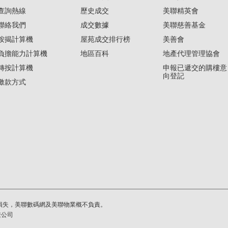
查詢熱線
歷史成交
美聯精英會
聯絡我們
成交數據
美聯慈善基金
按揭計算機
屋苑成交排行榜
美善會
負擔能力計算機
地區百科
地產代理管理協會
轉按計算機
申報已遞交的購樓意
向登記
繳款方式
損失，美聯數碼網及美聯物業概不負責。
繫公司