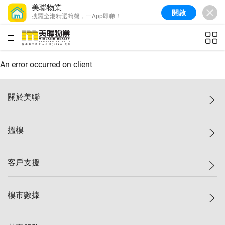
美聯物業
開啟
搜羅全港精選筍盤，一App即睇！
美聯信心指數
77.1
較上週
0.7%
較上月
-0.4%
(
03/08/2026
)
HKD
ft²
全港樓價指數
149.1
較上週
0%
較上月
0.4%
(
03/08/2026
)
An error occurred on client
港島樓價指數
157.4
較上週
-0.3%
較上月
-0.8%
(
03/08/2026
)
關於美聯
九龍樓價指數
156.4
較上週
-0.1%
較上月
0.3%
(
03/08/2026
)
美聯集團
搵樓
新界樓價指數
134.8
較上週
0.1%
較上月
0.9%
(
03/08/2026
)
投資者關係
美聯信心指數
77.1
較上週
0.7%
較上月
-0.4%
(
03/08/2026
)
集團動態
一手新盤
客戶支援
人才招募
二手盤
網站地圖
上車
自助放盤
樓市數據
減價
專業代理
低水
分行網絡
樓價指數