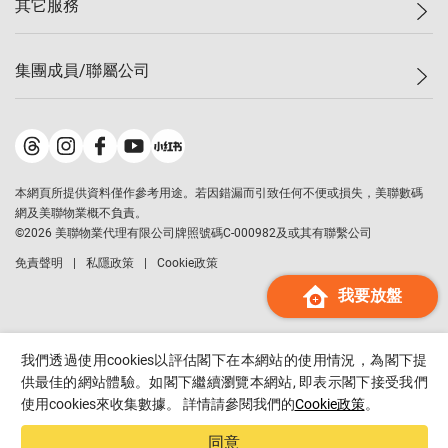
其它服務
美聯豪宅
查詢熱線
信心指數
獨家樓盤
聯絡我們
最新成交
屋苑專頁
租盤
集團成員/聯屬公司
按揭計算機
歷史成交
大灣區專頁
居屋專頁
負擔能力計算機
成交數據
樓市資訊
買賣流程
美聯物業
轉按計算機
屋苑成交排行榜
美聯精英會
鋑聯控股
*
繳款方式
地區百科
美聯慈善基金
美聯工商舖
*
本網頁所提供資料僅作參考用途。若因錯漏而引致任何不便或損失，美聯數碼
美善會
美聯中國
網及美聯物業概不負責。
地產代理管理協會
©
2026
美聯物業代理有限公司牌照號碼C-000982及或其有聯繫公司
美聯澳門
申報已遞交的購樓意向登記
免責聲明
私隱政策
Cookie政策
美聯金融集團
我要放盤
美聯移民顧問
美聯升學顧問
美聯測量師行
我們透過使用cookies以評估閣下在本網站的使用情況，為閣下提
香港置業
供最佳的網站體驗。如閣下繼續瀏覽本網站, 即表示閣下接受我們
使用cookies來收集數據。 詳情請參閱我們的
Cookie政策
。
經絡按揭
美聯會
同意