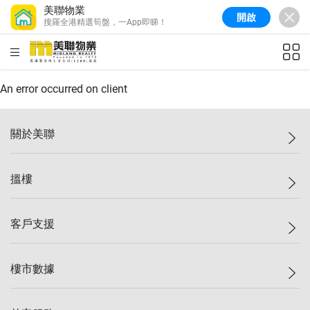
美聯物業
開啟
搜羅全港精選筍盤，一App即睇！
美聯信心指數
77.1
較上週
0.7%
較上月
-0.4%
(
03/08/2026
)
HKD
ft²
全港樓價指數
149.1
較上週
0%
較上月
0.4%
(
03/08/2026
)
An error occurred on client
港島樓價指數
157.4
較上週
-0.3%
較上月
-0.8%
(
03/08/2026
)
關於美聯
九龍樓價指數
156.4
較上週
-0.1%
較上月
0.3%
(
03/08/2026
)
美聯集團
搵樓
新界樓價指數
134.8
較上週
0.1%
較上月
0.9%
(
03/08/2026
)
投資者關係
美聯信心指數
77.1
較上週
0.7%
較上月
-0.4%
(
03/08/2026
)
集團動態
一手新盤
客戶支援
人才招募
二手盤
網站地圖
上車
自助放盤
樓市數據
減價
專業代理
低水
分行網絡
樓價指數