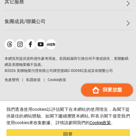
其它服務
美聯豪宅
查詢熱線
信心指數
獨家樓盤
聯絡我們
最新成交
屋苑專頁
租盤
集團成員/聯屬公司
按揭計算機
歷史成交
大灣區專頁
居屋專頁
負擔能力計算機
成交數據
樓市資訊
買賣流程
美聯物業
轉按計算機
屋苑成交排行榜
美聯精英會
鋑聯控股
*
繳款方式
地區百科
美聯慈善基金
美聯工商舖
*
本網頁所提供資料僅作參考用途。若因錯漏而引致任何不便或損失，美聯數碼
美善會
美聯中國
網及美聯物業概不負責。
地產代理管理協會
©
2026
美聯物業代理有限公司牌照號碼C-000982及或其有聯繫公司
美聯澳門
申報已遞交的購樓意向登記
免責聲明
私隱政策
Cookie政策
美聯金融集團
我要放盤
美聯移民顧問
美聯升學顧問
美聯測量師行
我們透過使用cookies以評估閣下在本網站的使用情況，為閣下提
香港置業
供最佳的網站體驗。如閣下繼續瀏覽本網站, 即表示閣下接受我們
使用cookies來收集數據。 詳情請參閱我們的
Cookie政策
。
經絡按揭
美聯會
同意