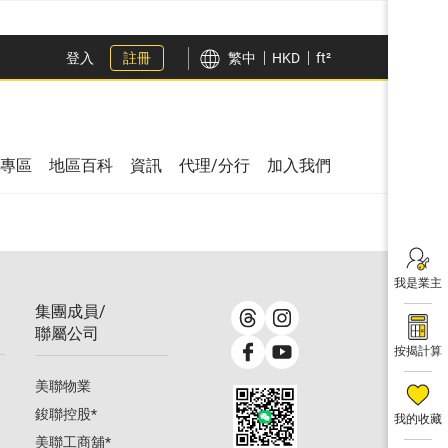
登入
註冊
繁中
HKD
ft²
專區
地區百科
資訊
代理/分行
加入我們
我是業主
集團成員/
聯屬公司
按揭計算
美聯物業
鋑聯控股
*
我的收藏
美聯工商舖
*