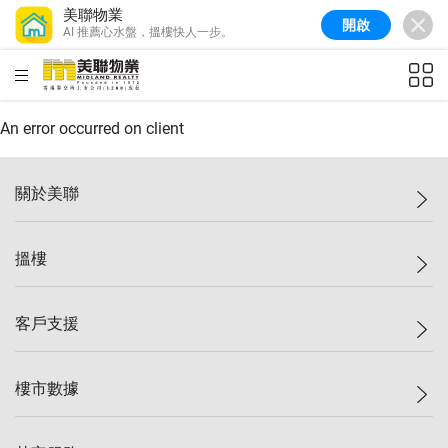
美聯物業
開啟
AI 推薦心水盤，搵樓快人一步。
美聯信心指數
77.1
較上週
0.7%
較上月
-0.4%
(
03/08/2026
)
HKD
ft²
全港樓價指數
149.1
較上週
0%
較上月
0.4%
(
03/08/2026
)
An error occurred on client
港島樓價指數
157.4
較上週
-0.3%
較上月
-0.8%
(
03/08/2026
)
關於美聯
九龍樓價指數
156.4
較上週
-0.1%
較上月
0.3%
(
03/08/2026
)
美聯集團
搵樓
新界樓價指數
134.8
較上週
0.1%
較上月
0.9%
(
03/08/2026
)
投資者關係
美聯信心指數
77.1
較上週
0.7%
較上月
-0.4%
(
03/08/2026
)
集團動態
一手新盤
客戶支援
人才招募
二手盤
網站地圖
上車
自助放盤
樓市數據
減價
專業代理
低水
分行網絡
樓價指數