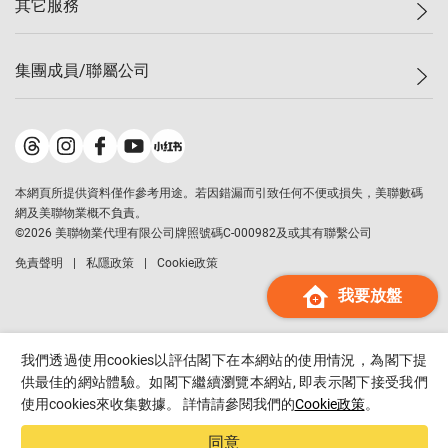
其它服務
美聯豪宅
查詢熱線
信心指數
獨家樓盤
聯絡我們
最新成交
屋苑專頁
租盤
集團成員/聯屬公司
按揭計算機
歷史成交
大灣區專頁
居屋專頁
負擔能力計算機
成交數據
樓市資訊
買賣流程
美聯物業
轉按計算機
屋苑成交排行榜
美聯精英會
鋑聯控股
*
繳款方式
地區百科
美聯慈善基金
美聯工商舖
*
本網頁所提供資料僅作參考用途。若因錯漏而引致任何不便或損失，美聯數碼
美善會
美聯中國
網及美聯物業概不負責。
地產代理管理協會
©
2026
美聯物業代理有限公司牌照號碼C-000982及或其有聯繫公司
美聯澳門
申報已遞交的購樓意向登記
免責聲明
私隱政策
Cookie政策
美聯金融集團
我要放盤
美聯移民顧問
美聯升學顧問
美聯測量師行
我們透過使用cookies以評估閣下在本網站的使用情況，為閣下提
香港置業
供最佳的網站體驗。如閣下繼續瀏覽本網站, 即表示閣下接受我們
使用cookies來收集數據。 詳情請參閱我們的
Cookie政策
。
經絡按揭
美聯會
同意