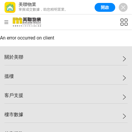
美聯物業
開啟
掌握成交數據，助您精明置業。
美聯信心指數
76.6
較上週
-0.6%
較上月
-1.4%
(
10/08/2026
)
HKD
ft²
全港樓價指數
148.9
較上週
-0.1%
較上月
0.1%
(
10/08/2026
)
An error occurred on client
港島樓價指數
157.0
較上週
-0.2%
較上月
0.2%
(
10/08/2026
)
關於美聯
九龍樓價指數
155.7
較上週
-0.4%
較上月
-0.8%
(
10/08/2026
)
美聯集團
搵樓
新界樓價指數
135.1
較上週
0.3%
較上月
0.9%
(
10/08/2026
)
投資者關係
美聯信心指數
76.6
較上週
-0.6%
較上月
-1.4%
(
10/08/2026
)
集團動態
一手新盤
客戶支援
人才招募
二手盤
網站地圖
上車
自助放盤
樓市數據
減價
專業代理
低水
分行網絡
樓價指數