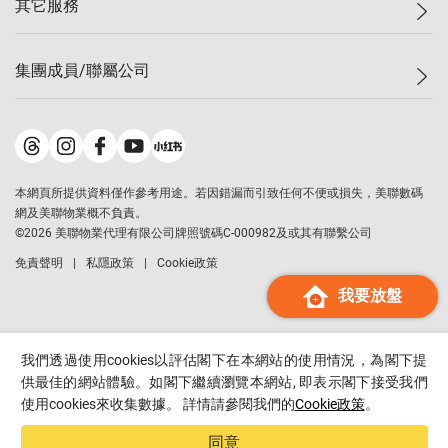
其它服務
美聯豪宅
查詢熱線
信心指數
獨家樓盤
聯絡我們
最新成交
屋苑專頁
租盤
集團成員/聯屬公司
按揭計算機
歷史成交
大灣區專頁
居屋專頁
負擔能力計算機
成交數據
樓市資訊
買賣流程
美聯物業
轉按計算機
屋苑成交排行榜
美聯精英會
鋑聯控股
*
繳款方式
地區百科
美聯慈善基金
美聯工商舖
*
本網頁所提供資料僅作參考用途。若因錯漏而引致任何不便或損失，美聯數碼
美善會
美聯中國
網及美聯物業概不負責。
地產代理管理協會
©
2026
美聯物業代理有限公司牌照號碼C-000982及或其有聯繫公司
美聯澳門
申報已遞交的購樓意向登記
免責聲明
私隱政策
Cookie政策
美聯金融集團
我要放盤
美聯移民顧問
美聯升學顧問
美聯測量師行
我們透過使用cookies以評估閣下在本網站的使用情況，為閣下提
香港置業
供最佳的網站體驗。如閣下繼續瀏覽本網站, 即表示閣下接受我們
使用cookies來收集數據。 詳情請參閱我們的
Cookie政策
。
經絡按揭
美聯會
同意