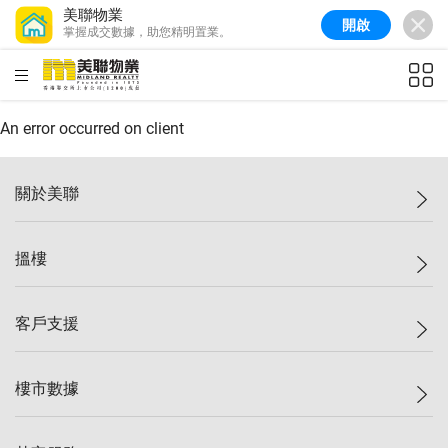
美聯物業
開啟
掌握成交數據，助您精明置業。
美聯信心指數
77.1
較上週
0.7%
較上月
-0.4%
(
03/08/2026
)
HKD
ft²
全港樓價指數
149.1
較上週
0%
較上月
0.4%
(
03/08/2026
)
An error occurred on client
港島樓價指數
157.4
較上週
-0.3%
較上月
-0.8%
(
03/08/2026
)
關於美聯
九龍樓價指數
156.4
較上週
-0.1%
較上月
0.3%
(
03/08/2026
)
美聯集團
搵樓
新界樓價指數
134.8
較上週
0.1%
較上月
0.9%
(
03/08/2026
)
投資者關係
美聯信心指數
77.1
較上週
0.7%
較上月
-0.4%
(
03/08/2026
)
集團動態
一手新盤
客戶支援
人才招募
二手盤
網站地圖
上車
自助放盤
樓市數據
減價
專業代理
低水
分行網絡
樓價指數