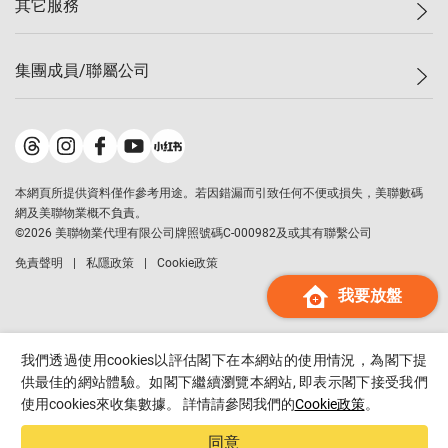
其它服務
美聯豪宅
查詢熱線
信心指數
獨家樓盤
聯絡我們
最新成交
屋苑專頁
租盤
集團成員/聯屬公司
按揭計算機
歷史成交
大灣區專頁
居屋專頁
負擔能力計算機
成交數據
樓市資訊
買賣流程
美聯物業
轉按計算機
屋苑成交排行榜
美聯精英會
鋑聯控股
*
繳款方式
地區百科
美聯慈善基金
美聯工商舖
*
本網頁所提供資料僅作參考用途。若因錯漏而引致任何不便或損失，美聯數碼
美善會
美聯中國
網及美聯物業概不負責。
地產代理管理協會
©
2026
美聯物業代理有限公司牌照號碼C-000982及或其有聯繫公司
美聯澳門
申報已遞交的購樓意向登記
免責聲明
私隱政策
Cookie政策
美聯金融集團
我要放盤
美聯移民顧問
美聯升學顧問
美聯測量師行
我們透過使用cookies以評估閣下在本網站的使用情況，為閣下提
香港置業
供最佳的網站體驗。如閣下繼續瀏覽本網站, 即表示閣下接受我們
使用cookies來收集數據。 詳情請參閱我們的
Cookie政策
。
經絡按揭
美聯會
同意