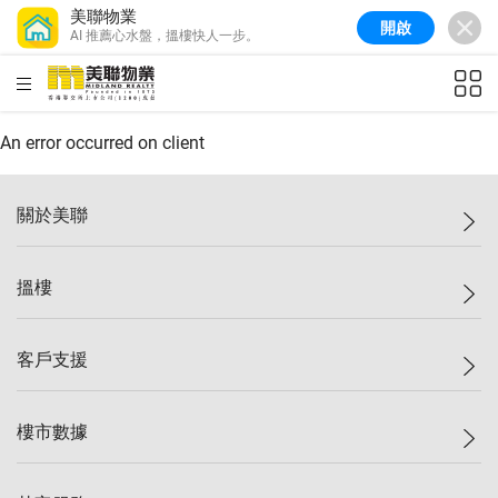
美聯物業
開啟
AI 推薦心水盤，搵樓快人一步。
美聯信心指數
77.1
較上週
0.7%
較上月
-0.4%
(
03/08/2026
)
HKD
ft²
全港樓價指數
149.1
較上週
0%
較上月
0.4%
(
03/08/2026
)
An error occurred on client
港島樓價指數
157.4
較上週
-0.3%
較上月
-0.8%
(
03/08/2026
)
關於美聯
九龍樓價指數
156.4
較上週
-0.1%
較上月
0.3%
(
03/08/2026
)
美聯集團
搵樓
新界樓價指數
134.8
較上週
0.1%
較上月
0.9%
(
03/08/2026
)
投資者關係
美聯信心指數
77.1
較上週
0.7%
較上月
-0.4%
(
03/08/2026
)
集團動態
一手新盤
客戶支援
人才招募
二手盤
網站地圖
上車
自助放盤
樓市數據
減價
專業代理
低水
分行網絡
樓價指數