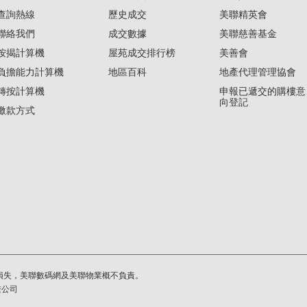
查詢熱線
歷史成交
美聯精英會
聯絡我們
成交數據
美聯慈善基金
按揭計算機
屋苑成交排行榜
美善會
負擔能力計算機
地區百科
地產代理管理協會
轉按計算機
申報已遞交的購樓意
向登記
繳款方式
損失，美聯數碼網及美聯物業概不負責。
繫公司