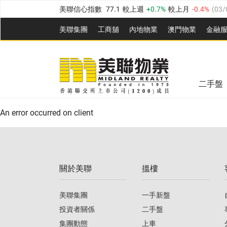
美聯信心指數
77.1
較上週
0.7%
較上月
-0.4%
(
03/
全港樓價指數
149.1
較上週
0%
較上月
0.4%
(
03/0
美聯集團
工商舖
內地物業
澳門物業
金融
港島樓價指數
157.4
較上週
-0.3%
較上月
-0.8%
(
03
美聯信心指數
77.1
較上週
0.7%
較上月
-0.4%
(
03/
九龍樓價指數
156.4
較上週
-0.1%
較上月
0.3%
(
03
全港樓價指數
149.1
較上週
0%
較上月
0.4%
(
03/0
新界樓價指數
134.8
較上週
0.1%
較上月
0.9%
(
0
二手盤
美聯信心指數
77.1
較上週
0.7%
較上月
-0.4%
(
03/
港島樓價指數
157.4
較上週
-0.3%
較上月
-0.8%
(
03
An error occurred on client
九龍樓價指數
156.4
較上週
-0.1%
較上月
0.3%
(
03
新界樓價指數
134.8
較上週
0.1%
較上月
0.9%
(
0
關於美聯
搵樓
美聯信心指數
77.1
較上週
0.7%
較上月
-0.4%
(
03/
美聯集團
一手新盤
投資者關係
二手盤
集團動態
上車