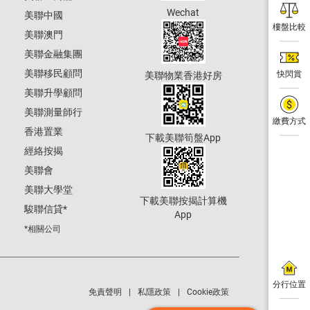
Wechat
美聯中國
樓盤比較
美聯澳門
美聯金融集團
美聯移民顧問
快閃賞
美聯物業香港好房
美聯升學顧問
美聯測量師行
繳費方式
香港置業
下載美聯筍盤App
經絡按揭
美聯會
美聯大學堂
下載美聯按揭計算機
駿聯信貸
*
App
*相關公司
分行位置
免責聲明
私隱政策
Cookie政策