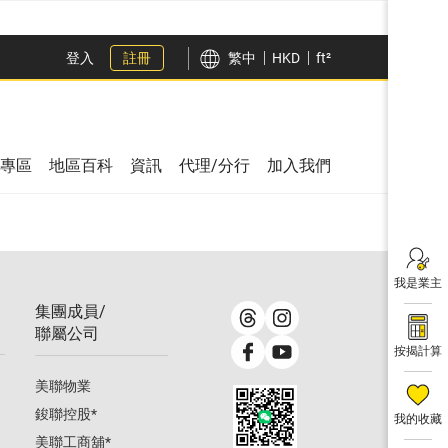
登入
註冊
繁中
HKD
ft²
專區
地區百科
資訊
代理/分行
加入我們
我是業主
集團成員/
聯屬公司
按揭計算
美聯物業
鋑聯控股
*
我的收藏
美聯工商舖
*