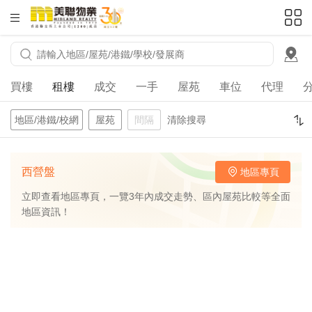
HKD
ft²
買樓
租樓
成交
一手
屋苑
車位
代理
地區/港鐵/校網
屋苑
間隔
清除搜尋
西營盤
地區專頁
立即查看地區專頁，一覽3年內成交走勢、區內屋苑比較等全面
地區資訊！