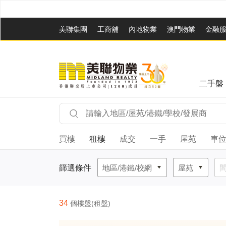
美聯集團
工商舖
內地物業
澳門物業
金融
二手盤
買樓
租樓
成交
一手
屋苑
車
篩選條件
地區/港鐵/校網
屋苑
34
個樓盤(租盤)