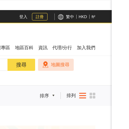
登入
註冊
繁中
HKD
ft²
漂專區
地區百科
資訊
代理/分行
加入我們
搜尋
搜尋
地圖搜尋
排列
排序