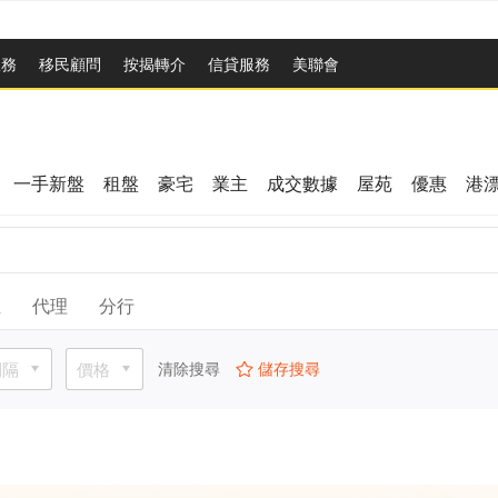
服務
移民顧問
按揭轉介
信貸服務
美聯會
一手新盤
租盤
豪宅
業主
成交數據
屋苑
優惠
港
位
代理
分行
間隔
價格
清除搜尋
儲存搜尋