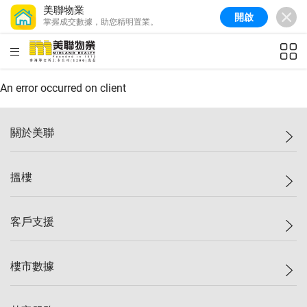
美聯物業
開啟
掌握成交數據，助您精明置業。
美聯信心指數
77.1
較上週
0.7%
較上月
-0.4%
(
03/08/2026
)
HKD
ft²
全港樓價指數
149.1
較上週
0%
較上月
0.4%
(
03/08/2026
)
An error occurred on client
港島樓價指數
157.4
較上週
-0.3%
較上月
-0.8%
(
03/08/2026
)
關於美聯
九龍樓價指數
156.4
較上週
-0.1%
較上月
0.3%
(
03/08/2026
)
美聯集團
搵樓
新界樓價指數
134.8
較上週
0.1%
較上月
0.9%
(
03/08/2026
)
投資者關係
美聯信心指數
77.1
較上週
0.7%
較上月
-0.4%
(
03/08/2026
)
集團動態
一手新盤
客戶支援
人才招募
二手盤
網站地圖
上車
自助放盤
樓市數據
減價
專業代理
低水
分行網絡
樓價指數