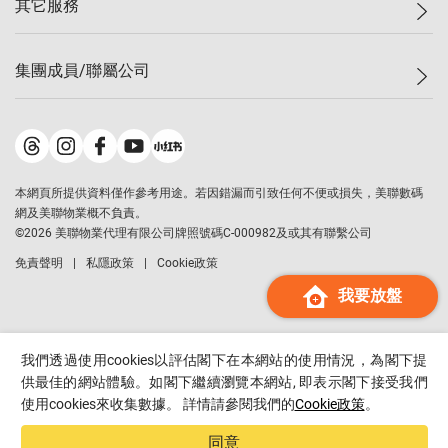
其它服務
美聯豪宅
查詢熱線
信心指數
獨家樓盤
聯絡我們
最新成交
屋苑專頁
租盤
集團成員/聯屬公司
按揭計算機
歷史成交
大灣區專頁
居屋專頁
負擔能力計算機
成交數據
樓市資訊
買賣流程
美聯物業
轉按計算機
屋苑成交排行榜
美聯精英會
鋑聯控股
*
繳款方式
地區百科
美聯慈善基金
美聯工商舖
*
本網頁所提供資料僅作參考用途。若因錯漏而引致任何不便或損失，美聯數碼
美善會
美聯中國
網及美聯物業概不負責。
地產代理管理協會
©
2026
美聯物業代理有限公司牌照號碼C-000982及或其有聯繫公司
美聯澳門
申報已遞交的購樓意向登記
免責聲明
私隱政策
Cookie政策
美聯金融集團
我要放盤
美聯移民顧問
美聯升學顧問
美聯測量師行
我們透過使用cookies以評估閣下在本網站的使用情況，為閣下提
香港置業
供最佳的網站體驗。如閣下繼續瀏覽本網站, 即表示閣下接受我們
使用cookies來收集數據。 詳情請參閱我們的
Cookie政策
。
經絡按揭
美聯會
同意