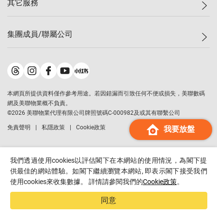
其它服務
美聯豪宅
查詢熱線
信心指數
獨家樓盤
聯絡我們
最新成交
屋苑專頁
租盤
集團成員/聯屬公司
按揭計算機
歷史成交
大灣區專頁
居屋專頁
負擔能力計算機
成交數據
樓市資訊
買賣流程
美聯物業
轉按計算機
屋苑成交排行榜
美聯精英會
鋑聯控股
*
繳款方式
地區百科
美聯慈善基金
美聯工商舖
*
本網頁所提供資料僅作參考用途。若因錯漏而引致任何不便或損失，美聯數碼
美善會
美聯中國
網及美聯物業概不負責。
地產代理管理協會
©
2026
美聯物業代理有限公司牌照號碼C-000982及或其有聯繫公司
美聯澳門
申報已遞交的購樓意向登記
免責聲明
私隱政策
Cookie政策
我要放盤
美聯金融集團
美聯移民顧問
美聯升學顧問
我們透過使用cookies以評估閣下在本網站的使用情況，為閣下提
美聯測量師行
供最佳的網站體驗。如閣下繼續瀏覽本網站, 即表示閣下接受我們
使用cookies來收集數據。 詳情請參閱我們的
Cookie政策
。
香港置業
經絡按揭
同意
美聯會