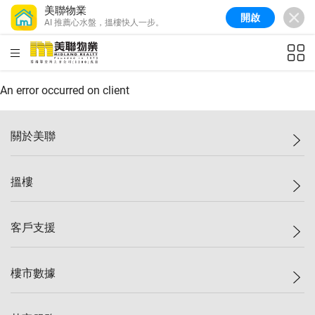
美聯物業
開啟
AI 推薦心水盤，搵樓快人一步。
美聯信心指數
77.1
較上週
0.7%
較上月
-0.4%
(
03/08/2026
)
HKD
ft²
全港樓價指數
149.1
較上週
0%
較上月
0.4%
(
03/08/2026
)
An error occurred on client
港島樓價指數
157.4
較上週
-0.3%
較上月
-0.8%
(
03/08/2026
)
關於美聯
九龍樓價指數
156.4
較上週
-0.1%
較上月
0.3%
(
03/08/2026
)
美聯集團
搵樓
新界樓價指數
134.8
較上週
0.1%
較上月
0.9%
(
03/08/2026
)
投資者關係
美聯信心指數
77.1
較上週
0.7%
較上月
-0.4%
(
03/08/2026
)
集團動態
一手新盤
客戶支援
人才招募
二手盤
網站地圖
上車
自助放盤
樓市數據
減價
專業代理
低水
分行網絡
樓價指數