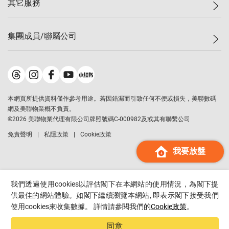
其它服務
美聯豪宅
查詢熱線
信心指數
獨家樓盤
聯絡我們
最新成交
屋苑專頁
租盤
集團成員/聯屬公司
按揭計算機
歷史成交
大灣區專頁
居屋專頁
負擔能力計算機
成交數據
樓市資訊
買賣流程
美聯物業
轉按計算機
屋苑成交排行榜
美聯精英會
鋑聯控股
*
繳款方式
地區百科
美聯慈善基金
美聯工商舖
*
本網頁所提供資料僅作參考用途。若因錯漏而引致任何不便或損失，美聯數碼
美善會
美聯中國
網及美聯物業概不負責。
地產代理管理協會
©
2026
美聯物業代理有限公司牌照號碼C-000982及或其有聯繫公司
美聯澳門
申報已遞交的購樓意向登記
免責聲明
私隱政策
Cookie政策
美聯金融集團
我要放盤
美聯移民顧問
美聯升學顧問
美聯測量師行
我們透過使用cookies以評估閣下在本網站的使用情況，為閣下提
香港置業
供最佳的網站體驗。如閣下繼續瀏覽本網站, 即表示閣下接受我們
使用cookies來收集數據。 詳情請參閱我們的
Cookie政策
。
經絡按揭
美聯會
同意