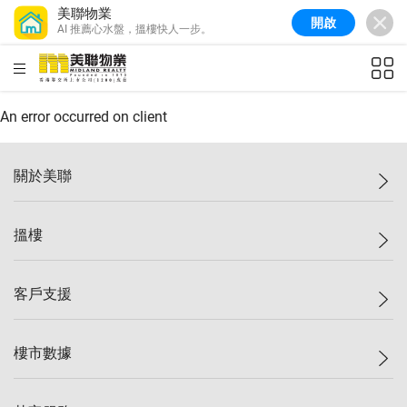
美聯物業
開啟
AI 推薦心水盤，搵樓快人一步。
美聯信心指數
77.1
較上週
0.7%
較上月
-0.4%
(
03/08/2026
)
HKD
ft²
全港樓價指數
149.1
較上週
0%
較上月
0.4%
(
03/08/2026
)
An error occurred on client
港島樓價指數
157.4
較上週
-0.3%
較上月
-0.8%
(
03/08/2026
)
關於美聯
九龍樓價指數
156.4
較上週
-0.1%
較上月
0.3%
(
03/08/2026
)
美聯集團
搵樓
新界樓價指數
134.8
較上週
0.1%
較上月
0.9%
(
03/08/2026
)
投資者關係
美聯信心指數
77.1
較上週
0.7%
較上月
-0.4%
(
03/08/2026
)
集團動態
一手新盤
客戶支援
人才招募
二手盤
網站地圖
上車
自助放盤
樓市數據
減價
專業代理
低水
分行網絡
樓價指數