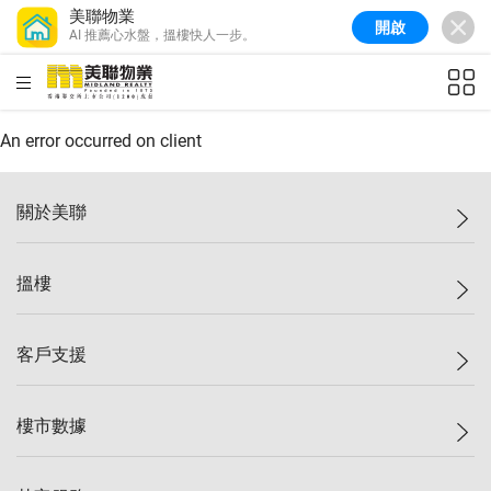
美聯物業
開啟
AI 推薦心水盤，搵樓快人一步。
美聯信心指數
76.6
較上週
-0.6%
較上月
-1.4%
(
10/08/2026
)
HKD
ft²
全港樓價指數
148.9
較上週
-0.1%
較上月
0.1%
(
10/08/2026
)
An error occurred on client
港島樓價指數
157.0
較上週
-0.2%
較上月
0.2%
(
10/08/2026
)
關於美聯
九龍樓價指數
155.7
較上週
-0.4%
較上月
-0.8%
(
10/08/2026
)
美聯集團
搵樓
新界樓價指數
135.1
較上週
0.3%
較上月
0.9%
(
10/08/2026
)
投資者關係
美聯信心指數
76.6
較上週
-0.6%
較上月
-1.4%
(
10/08/2026
)
集團動態
一手新盤
客戶支援
人才招募
二手盤
網站地圖
上車
自助放盤
樓市數據
減價
專業代理
低水
分行網絡
樓價指數