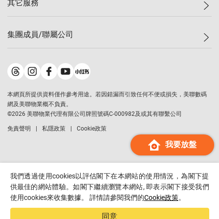
其它服務
美聯豪宅
查詢熱線
信心指數
獨家樓盤
聯絡我們
最新成交
屋苑專頁
租盤
集團成員/聯屬公司
按揭計算機
歷史成交
大灣區專頁
居屋專頁
負擔能力計算機
成交數據
樓市資訊
買賣流程
美聯物業
轉按計算機
屋苑成交排行榜
美聯精英會
鋑聯控股
*
繳款方式
地區百科
美聯慈善基金
美聯工商舖
*
本網頁所提供資料僅作參考用途。若因錯漏而引致任何不便或損失，美聯數碼
美善會
美聯中國
網及美聯物業概不負責。
地產代理管理協會
©
2026
美聯物業代理有限公司牌照號碼C-000982及或其有聯繫公司
美聯澳門
申報已遞交的購樓意向登記
免責聲明
私隱政策
Cookie政策
美聯金融集團
我要放盤
美聯移民顧問
美聯升學顧問
美聯測量師行
我們透過使用cookies以評估閣下在本網站的使用情況，為閣下提
香港置業
供最佳的網站體驗。如閣下繼續瀏覽本網站, 即表示閣下接受我們
使用cookies來收集數據。 詳情請參閱我們的
Cookie政策
。
經絡按揭
美聯會
同意