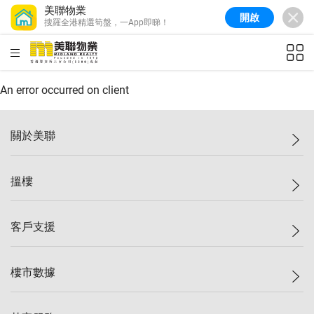
美聯物業
開啟
搜羅全港精選筍盤，一App即睇！
美聯信心指數
77.1
較上週
0.7%
較上月
-0.4%
(
03/08/2026
)
HKD
ft²
全港樓價指數
149.1
較上週
0%
較上月
0.4%
(
03/08/2026
)
An error occurred on client
港島樓價指數
157.4
較上週
-0.3%
較上月
-0.8%
(
03/08/2026
)
關於美聯
九龍樓價指數
156.4
較上週
-0.1%
較上月
0.3%
(
03/08/2026
)
美聯集團
搵樓
新界樓價指數
134.8
較上週
0.1%
較上月
0.9%
(
03/08/2026
)
投資者關係
美聯信心指數
77.1
較上週
0.7%
較上月
-0.4%
(
03/08/2026
)
集團動態
一手新盤
客戶支援
人才招募
二手盤
網站地圖
上車
自助放盤
樓市數據
減價
專業代理
低水
分行網絡
樓價指數