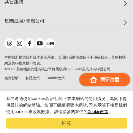
其它服務
美聯豪宅
查詢熱線
信心指數
獨家樓盤
聯絡我們
最新成交
屋苑專頁
租盤
集團成員/聯屬公司
按揭計算機
歷史成交
大灣區專頁
居屋專頁
負擔能力計算機
成交數據
樓市資訊
買賣流程
美聯物業
轉按計算機
屋苑成交排行榜
美聯精英會
鋑聯控股
*
繳款方式
地區百科
美聯慈善基金
美聯工商舖
*
本網頁所提供資料僅作參考用途。若因錯漏而引致任何不便或損失，美聯數碼
美善會
美聯中國
網及美聯物業概不負責。
地產代理管理協會
©
2026
美聯物業代理有限公司牌照號碼C-000982及或其有聯繫公司
美聯澳門
申報已遞交的購樓意向登記
免責聲明
私隱政策
Cookie政策
我要放盤
美聯金融集團
美聯移民顧問
美聯升學顧問
我們透過使用cookies以評估閣下在本網站的使用情況，為閣下提
美聯測量師行
供最佳的網站體驗。如閣下繼續瀏覽本網站, 即表示閣下接受我們
使用cookies來收集數據。 詳情請參閱我們的
Cookie政策
。
香港置業
經絡按揭
同意
美聯會