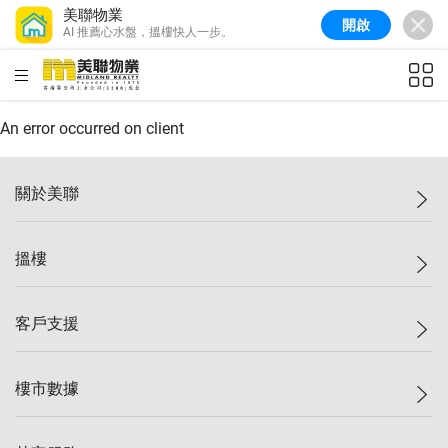
美聯物業
開啟
AI 推薦心水盤，搵樓快人一步。
美聯信心指數
77.1
較上週
0.7%
較上月
-0.4%
(
03/08/2026
)
HKD
ft²
全港樓價指數
149.1
較上週
0%
較上月
0.4%
(
03/08/2026
)
An error occurred on client
港島樓價指數
157.4
較上週
-0.3%
較上月
-0.8%
(
03/08/2026
)
關於美聯
九龍樓價指數
156.4
較上週
-0.1%
較上月
0.3%
(
03/08/2026
)
美聯集團
搵樓
新界樓價指數
134.8
較上週
0.1%
較上月
0.9%
(
03/08/2026
)
投資者關係
美聯信心指數
77.1
較上週
0.7%
較上月
-0.4%
(
03/08/2026
)
集團動態
一手新盤
客戶支援
人才招募
二手盤
網站地圖
上車
自助放盤
樓市數據
減價
專業代理
低水
分行網絡
樓價指數