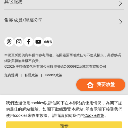
其它服務
美聯豪宅
查詢熱線
信心指數
獨家樓盤
聯絡我們
最新成交
屋苑專頁
租盤
集團成員/聯屬公司
按揭計算機
歷史成交
大灣區專頁
居屋專頁
負擔能力計算機
成交數據
樓市資訊
買賣流程
美聯物業
轉按計算機
屋苑成交排行榜
美聯精英會
鋑聯控股
*
繳款方式
地區百科
美聯慈善基金
美聯工商舖
*
本網頁所提供資料僅作參考用途。若因錯漏而引致任何不便或損失，美聯數碼
美善會
美聯中國
網及美聯物業概不負責。
地產代理管理協會
©
2026
美聯物業代理有限公司牌照號碼C-000982及或其有聯繫公司
美聯澳門
申報已遞交的購樓意向登記
免責聲明
私隱政策
Cookie政策
美聯金融集團
我要放盤
美聯移民顧問
美聯升學顧問
美聯測量師行
我們透過使用cookies以評估閣下在本網站的使用情況，為閣下提
香港置業
供最佳的網站體驗。如閣下繼續瀏覽本網站, 即表示閣下接受我們
使用cookies來收集數據。 詳情請參閱我們的
Cookie政策
。
經絡按揭
美聯會
同意