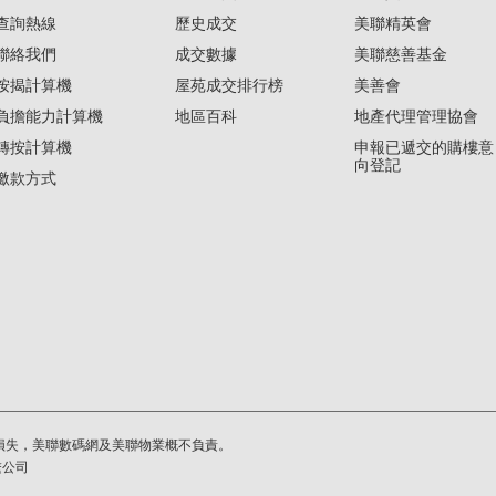
查詢熱線
歷史成交
美聯精英會
聯絡我們
成交數據
美聯慈善基金
按揭計算機
屋苑成交排行榜
美善會
負擔能力計算機
地區百科
地產代理管理協會
轉按計算機
申報已遞交的購樓意
向登記
繳款方式
損失，美聯數碼網及美聯物業概不負責。
繫公司