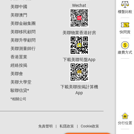
Wechat
美聯中國
樓盤比較
美聯澳門
美聯金融集團
美聯移民顧問
快閃賞
美聯物業香港好房
美聯升學顧問
美聯測量師行
繳費方式
香港置業
下載美聯筍盤App
經絡按揭
美聯會
美聯大學堂
下載美聯按揭計算機
駿聯信貸
*
App
*相關公司
分行位置
免責聲明
私隱政策
Cookie政策