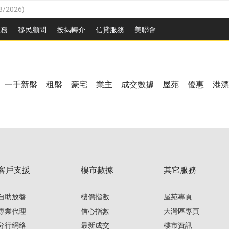
8/2026
)
/08/2026
)
服務
移民顧問
按揭轉介
信貸服務
美聯會
/08/2026
)
08/2026
)
3/08/2026
)
8/2026
)
08/2026
)
一手新盤
租盤
豪宅
業主
成交數據
屋苑
優惠
港漂
/08/2026
)
/08/2026
)
3/08/2026
)
客戶支援
樓市數據
其它服務
08/2026
)
自助放盤
樓價指數
屋苑專頁
專業代理
信心指數
大灣區專頁
分行網絡
最新成交
樓市資訊