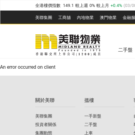
全港樓價指數
149.1
較上週
0%
較上月
0.4%
(
03/0
港島樓價指數
157.4
較上週
-0.3%
較上月
-0.8%
(
03
美聯集團
工商舖
內地物業
澳門物業
金融
九龍樓價指數
156.4
較上週
-0.1%
較上月
0.3%
(
03
美聯信心指數
77.1
較上週
0.7%
較上月
-0.4%
(
03/
新界樓價指數
134.8
較上週
0.1%
較上月
0.9%
(
0
全港樓價指數
149.1
較上週
0%
較上月
0.4%
(
03/0
美聯信心指數
77.1
較上週
0.7%
較上月
-0.4%
(
03/
二手盤
港島樓價指數
157.4
較上週
-0.3%
較上月
-0.8%
(
03
An error occurred on client
九龍樓價指數
156.4
較上週
-0.1%
較上月
0.3%
(
03
新界樓價指數
134.8
較上週
0.1%
較上月
0.9%
(
0
關於美聯
搵樓
美聯信心指數
77.1
較上週
0.7%
較上月
-0.4%
(
03/
美聯集團
一手新盤
投資者關係
二手盤
集團動態
上車