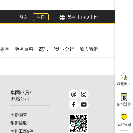
登入
註冊
繁中
HKD
ft²
專區
地區百科
資訊
代理/分行
加入我們
我是業主
集團成員/
聯屬公司
按揭計算
美聯物業
鋑聯控股
*
我的收藏
美聯工商舖
*