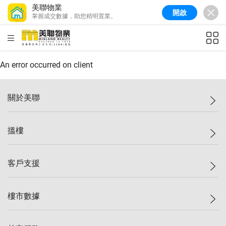
美聯物業
開啟
掌握成交數據，助您精明置業。
美聯信心指數
77.1
較上週
0.7%
較上月
-0.4%
(
03/08/2026
)
HKD
ft²
全港樓價指數
149.1
較上週
0%
較上月
0.4%
(
03/08/2026
)
An error occurred on client
港島樓價指數
157.4
較上週
-0.3%
較上月
-0.8%
(
03/08/2026
)
關於美聯
九龍樓價指數
156.4
較上週
-0.1%
較上月
0.3%
(
03/08/2026
)
美聯集團
搵樓
新界樓價指數
134.8
較上週
0.1%
較上月
0.9%
(
03/08/2026
)
投資者關係
美聯信心指數
77.1
較上週
0.7%
較上月
-0.4%
(
03/08/2026
)
集團動態
一手新盤
客戶支援
人才招募
二手盤
網站地圖
上車
自助放盤
樓市數據
減價
專業代理
低水
分行網絡
樓價指數