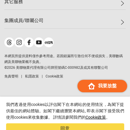
其它服務
美聯豪宅
查詢熱線
信心指數
獨家樓盤
聯絡我們
最新成交
屋苑專頁
租盤
集團成員/聯屬公司
按揭計算機
歷史成交
大灣區專頁
居屋專頁
負擔能力計算機
成交數據
樓市資訊
買賣流程
美聯物業
轉按計算機
屋苑成交排行榜
美聯精英會
鋑聯控股
*
繳款方式
地區百科
美聯慈善基金
美聯工商舖
*
本網頁所提供資料僅作參考用途。若因錯漏而引致任何不便或損失，美聯數碼
美善會
美聯中國
網及美聯物業概不負責。
地產代理管理協會
©
2026
美聯物業代理有限公司牌照號碼C-000982及或其有聯繫公司
美聯澳門
申報已遞交的購樓意向登記
免責聲明
私隱政策
Cookie政策
美聯金融集團
我要放盤
美聯移民顧問
美聯升學顧問
美聯測量師行
我們透過使用cookies以評估閣下在本網站的使用情況，為閣下提
香港置業
供最佳的網站體驗。如閣下繼續瀏覽本網站, 即表示閣下接受我們
使用cookies來收集數據。 詳情請參閱我們的
Cookie政策
。
經絡按揭
美聯會
同意