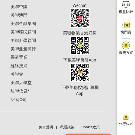
Wechat
美聯中國
樓盤比較
美聯澳門
美聯金融集團
美聯移民顧問
快閃賞
美聯物業香港好房
美聯升學顧問
美聯測量師行
繳費方式
香港置業
下載美聯筍盤App
經絡按揭
美聯會
美聯大學堂
下載美聯按揭計算機
駿聯信貸
*
App
*相關公司
分行位置
免責聲明
私隱政策
Cookie政策