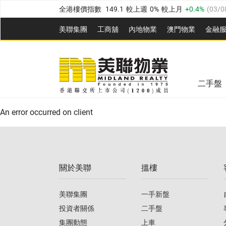
全港樓價指數
149.1
較上週
0%
較上月
0.4%
(
03/0
港島樓價指數
157.4
較上週
-0.3%
較上月
-0.8%
(
03
美聯集團
工商舖
內地物業
澳門物業
金融
九龍樓價指數
156.4
較上週
-0.1%
較上月
0.3%
(
03
美聯信心指數
77.1
較上週
0.7%
較上月
-0.4%
(
03/
新界樓價指數
134.8
較上週
0.1%
較上月
0.9%
(
0
全港樓價指數
149.1
較上週
0%
較上月
0.4%
(
03/0
美聯信心指數
77.1
較上週
0.7%
較上月
-0.4%
(
03/
二手盤
港島樓價指數
157.4
較上週
-0.3%
較上月
-0.8%
(
03
An error occurred on client
九龍樓價指數
156.4
較上週
-0.1%
較上月
0.3%
(
03
新界樓價指數
134.8
較上週
0.1%
較上月
0.9%
(
0
關於美聯
搵樓
美聯信心指數
77.1
較上週
0.7%
較上月
-0.4%
(
03/
美聯集團
一手新盤
投資者關係
二手盤
集團動態
上車