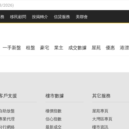
8/2026
)
/08/2026
)
服務
移民顧問
按揭轉介
信貸服務
美聯會
/08/2026
)
08/2026
)
3/08/2026
)
8/2026
)
08/2026
)
一手新盤
租盤
豪宅
業主
成交數據
屋苑
優惠
港漂
/08/2026
)
/08/2026
)
3/08/2026
)
客戶支援
樓市數據
其它服務
08/2026
)
自助放盤
樓價指數
屋苑專頁
專業代理
信心指數
大灣區專頁
分行網絡
最新成交
樓市資訊