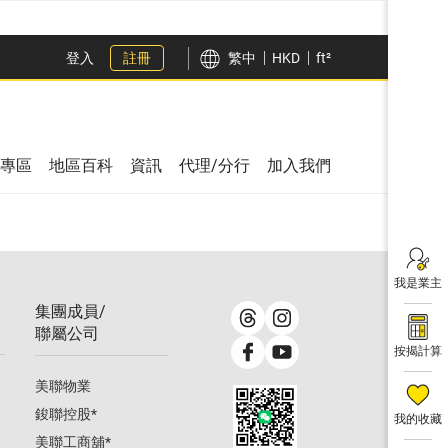
登入
註冊
繁中
HKD
ft²
專區
地區百科
資訊
代理/分行
加入我們
我是業主
集團成員/
聯屬公司
按揭計算
美聯物業
鋑聯控股
*
我的收藏
美聯工商舖
*