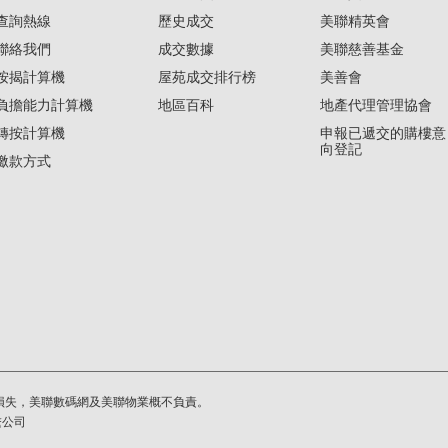
查詢熱線
歷史成交
美聯精英會
聯絡我們
成交數據
美聯慈善基金
按揭計算機
屋苑成交排行榜
美善會
負擔能力計算機
地區百科
地產代理管理協會
轉按計算機
申報已遞交的購樓意
向登記
繳款方式
損失，美聯數碼網及美聯物業概不負責。
繫公司