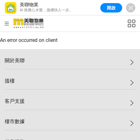
美聯物業
開啟
AI 推薦心水盤，搵樓快人一步。
美聯信心指數
77.1
較上週
0.7%
較上月
-0.4%
(
03/08/2026
)
HKD
ft²
全港樓價指數
149.1
較上週
0%
較上月
0.4%
(
03/08/2026
)
An error occurred on client
港島樓價指數
157.4
較上週
-0.3%
較上月
-0.8%
(
03/08/2026
)
關於美聯
九龍樓價指數
156.4
較上週
-0.1%
較上月
0.3%
(
03/08/2026
)
美聯集團
搵樓
新界樓價指數
134.8
較上週
0.1%
較上月
0.9%
(
03/08/2026
)
投資者關係
美聯信心指數
77.1
較上週
0.7%
較上月
-0.4%
(
03/08/2026
)
集團動態
一手新盤
客戶支援
人才招募
二手盤
網站地圖
上車
自助放盤
樓市數據
減價
專業代理
低水
分行網絡
樓價指數