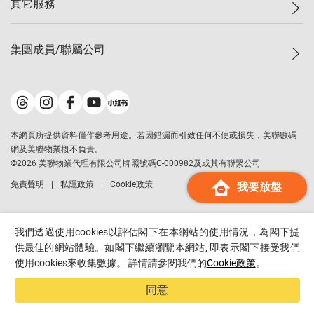
其它服務
美聯豪宅
查詢熱線
信心指數
獨家樓盤
聯絡我們
最新成交
屋苑專頁
租盤
集團成員/聯屬公司
按揭計算機
歷史成交
大灣區專頁
居屋專頁
負擔能力計算機
成交數據
樓市資訊
買賣流程
美聯物業
轉按計算機
屋苑成交排行榜
美聯精英會
鋑聯控股
*
繳款方式
地區百科
美聯慈善基金
美聯工商舖
*
本網頁所提供資料僅作參考用途。若因錯漏而引致任何不便或損失，美聯數碼
美善會
美聯中國
網及美聯物業概不負責。
地產代理管理協會
©
2026
美聯物業代理有限公司牌照號碼C-000982及或其有聯繫公司
美聯澳門
申報已遞交的購樓意向登記
免責聲明
私隱政策
Cookie政策
我要放盤
美聯金融集團
美聯移民顧問
美聯升學顧問
我們透過使用cookies以評估閣下在本網站的使用情況，為閣下提
美聯測量師行
供最佳的網站體驗。如閣下繼續瀏覽本網站, 即表示閣下接受我們
使用cookies來收集數據。 詳情請參閱我們的
Cookie政策
。
香港置業
經絡按揭
同意
美聯會