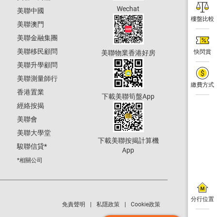
Wechat
美聯中國
樓盤比較
美聯澳門
美聯金融集團
美聯移民顧問
快閃賞
美聯物業香港好房
美聯升學顧問
美聯測量師行
繳費方式
香港置業
下載美聯筍盤App
經絡按揭
美聯會
美聯大學堂
下載美聯按揭計算機
駿聯信貸
*
App
*相關公司
分行位置
免責聲明
私隱政策
Cookie政策