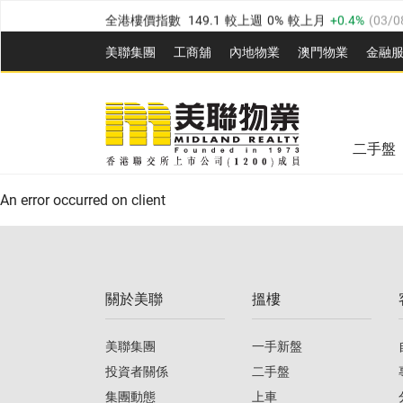
全港樓價指數
149.1
較上週
0%
較上月
0.4%
(
03/0
港島樓價指數
157.4
較上週
-0.3%
較上月
-0.8%
(
03
美聯集團
工商舖
內地物業
澳門物業
金融
九龍樓價指數
156.4
較上週
-0.1%
較上月
0.3%
(
03
美聯信心指數
77.1
較上週
0.7%
較上月
-0.4%
(
03/
新界樓價指數
134.8
較上週
0.1%
較上月
0.9%
(
0
全港樓價指數
149.1
較上週
0%
較上月
0.4%
(
03/0
美聯信心指數
77.1
較上週
0.7%
較上月
-0.4%
(
03/
二手盤
港島樓價指數
157.4
較上週
-0.3%
較上月
-0.8%
(
03
An error occurred on client
九龍樓價指數
156.4
較上週
-0.1%
較上月
0.3%
(
03
新界樓價指數
134.8
較上週
0.1%
較上月
0.9%
(
0
關於美聯
搵樓
美聯信心指數
77.1
較上週
0.7%
較上月
-0.4%
(
03/
美聯集團
一手新盤
投資者關係
二手盤
集團動態
上車