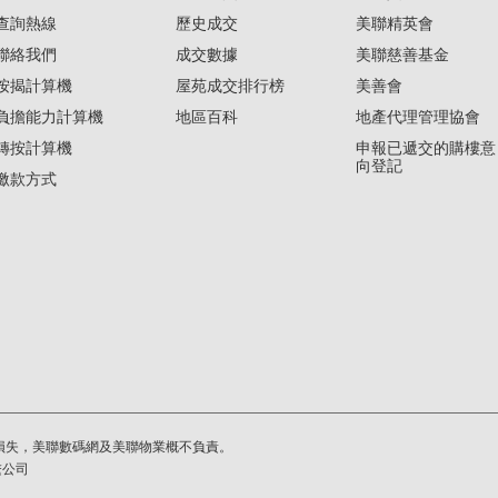
查詢熱線
歷史成交
美聯精英會
聯絡我們
成交數據
美聯慈善基金
按揭計算機
屋苑成交排行榜
美善會
負擔能力計算機
地區百科
地產代理管理協會
轉按計算機
申報已遞交的購樓意
向登記
繳款方式
損失，美聯數碼網及美聯物業概不負責。
繫公司