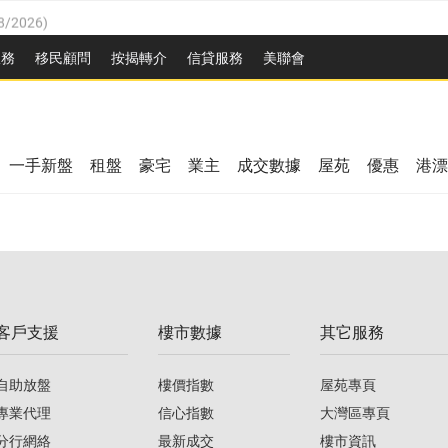
8/2026
)
/08/2026
)
服務
移民顧問
按揭轉介
信貸服務
美聯會
/08/2026
)
08/2026
)
3/08/2026
)
8/2026
)
08/2026
)
一手新盤
租盤
豪宅
業主
成交數據
屋苑
優惠
港漂
/08/2026
)
/08/2026
)
3/08/2026
)
客戶支援
樓市數據
其它服務
08/2026
)
自助放盤
樓價指數
屋苑專頁
專業代理
信心指數
大灣區專頁
分行網絡
最新成交
樓市資訊