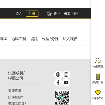
登入
註冊
繁中
HKD
ft²
專區
地區百科
資訊
代理/分行
加入我們
我是業主
集團成員/
聯屬公司
按揭計算
美聯物業
鋑聯控股
*
我的收藏
美聯工商舖
*