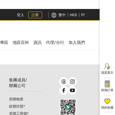
登入
註冊
繁中
HKD
ft²
專區
地區百科
資訊
代理/分行
加入我們
我是業主
集團成員/
聯屬公司
按揭計算
美聯物業
鋑聯控股
*
我的收藏
美聯工商舖
*