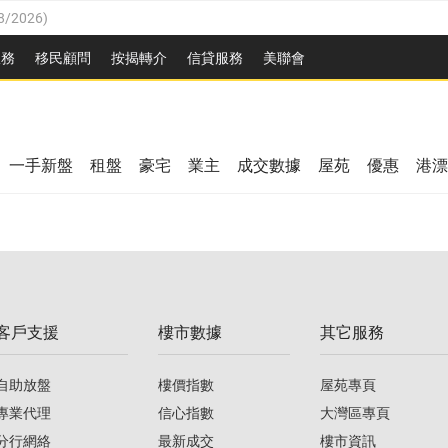
8/2026
)
/08/2026
)
服務
移民顧問
按揭轉介
信貸服務
美聯會
/08/2026
)
08/2026
)
3/08/2026
)
8/2026
)
08/2026
)
一手新盤
租盤
豪宅
業主
成交數據
屋苑
優惠
港漂
/08/2026
)
/08/2026
)
3/08/2026
)
客戶支援
樓市數據
其它服務
08/2026
)
自助放盤
樓價指數
屋苑專頁
專業代理
信心指數
大灣區專頁
分行網絡
最新成交
樓市資訊