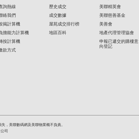
查詢熱線
歷史成交
美聯精英會
聯絡我們
成交數據
美聯慈善基金
按揭計算機
屋苑成交排行榜
美善會
負擔能力計算機
地區百科
地產代理管理協會
轉按計算機
申報已遞交的購樓意
向登記
繳款方式
損失，美聯數碼網及美聯物業概不負責。
繫公司