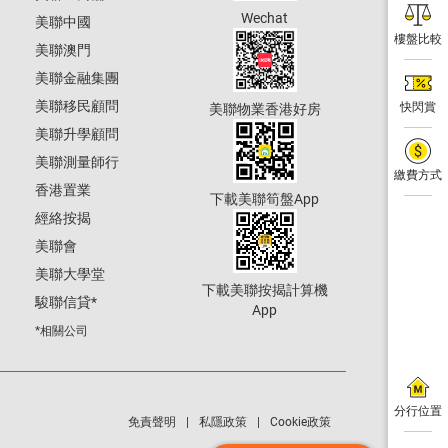
Wechat
美聯中國
樓盤比較
美聯澳門
美聯金融集團
美聯移民顧問
快閃賞
美聯物業香港好房
美聯升學顧問
美聯測量師行
繳費方式
香港置業
下載美聯筍盤App
經絡按揭
美聯會
美聯大學堂
下載美聯按揭計算機
駿聯信貸
*
App
*相關公司
分行位置
免責聲明
私隱政策
Cookie政策