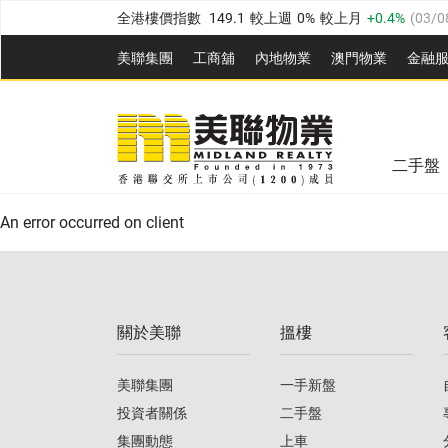
全港樓價指數
149.1
較上週
0%
較上月
0.4%
(
03/0
港島樓價指數
157.4
較上週
-0.3%
較上月
-0.8%
(
03
美聯集團
工商舖
內地物業
澳門物業
金融
九龍樓價指數
156.4
較上週
-0.1%
較上月
0.3%
(
03
美聯信心指數
77.1
較上週
0.7%
較上月
-0.4%
(
03/
新界樓價指數
134.8
較上週
0.1%
較上月
0.9%
(
0
全港樓價指數
149.1
較上週
0%
較上月
0.4%
(
03/0
美聯信心指數
77.1
較上週
0.7%
較上月
-0.4%
(
03/
二手盤
港島樓價指數
157.4
較上週
-0.3%
較上月
-0.8%
(
03
An error occurred on client
九龍樓價指數
156.4
較上週
-0.1%
較上月
0.3%
(
03
新界樓價指數
134.8
較上週
0.1%
較上月
0.9%
(
0
關於美聯
搵樓
美聯信心指數
77.1
較上週
0.7%
較上月
-0.4%
(
03/
美聯集團
一手新盤
投資者關係
二手盤
集團動態
上車