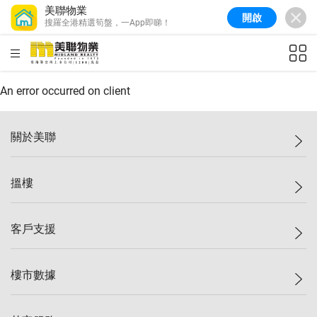
美聯物業
開啟
搜羅全港精選筍盤，一App即睇！
美聯信心指數
77.1
較上週
0.7%
較上月
-0.4%
(
03/08/2026
)
HKD
ft²
全港樓價指數
149.1
較上週
0%
較上月
0.4%
(
03/08/2026
)
An error occurred on client
港島樓價指數
157.4
較上週
-0.3%
較上月
-0.8%
(
03/08/2026
)
關於美聯
九龍樓價指數
156.4
較上週
-0.1%
較上月
0.3%
(
03/08/2026
)
美聯集團
搵樓
新界樓價指數
134.8
較上週
0.1%
較上月
0.9%
(
03/08/2026
)
投資者關係
美聯信心指數
77.1
較上週
0.7%
較上月
-0.4%
(
03/08/2026
)
集團動態
一手新盤
客戶支援
人才招募
二手盤
網站地圖
上車
自助放盤
樓市數據
減價
專業代理
低水
分行網絡
樓價指數