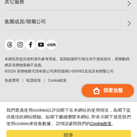
其它服務
美聯豪宅
查詢熱線
信心指數
獨家樓盤
聯絡我們
最新成交
屋苑專頁
租盤
集團成員/聯屬公司
按揭計算機
歷史成交
大灣區專頁
居屋專頁
負擔能力計算機
成交數據
樓市資訊
買賣流程
美聯物業
轉按計算機
屋苑成交排行榜
美聯精英會
鋑聯控股
*
繳款方式
地區百科
美聯慈善基金
美聯工商舖
*
本網頁所提供資料僅作參考用途。若因錯漏而引致任何不便或損失，美聯數碼
美善會
美聯中國
網及美聯物業概不負責。
地產代理管理協會
©
2026
美聯物業代理有限公司牌照號碼C-000982及或其有聯繫公司
美聯澳門
申報已遞交的購樓意向登記
免責聲明
私隱政策
Cookie政策
美聯金融集團
我要放盤
美聯移民顧問
美聯升學顧問
美聯測量師行
我們透過使用cookies以評估閣下在本網站的使用情況，為閣下提
香港置業
供最佳的網站體驗。如閣下繼續瀏覽本網站, 即表示閣下接受我們
使用cookies來收集數據。 詳情請參閱我們的
Cookie政策
。
經絡按揭
美聯會
同意