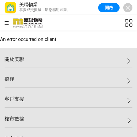
美聯物業
開啟
掌握成交數據，助您精明置業。
美聯信心指數
77.1
較上週
0.7%
較上月
-0.4%
(
03/08/2026
)
HKD
ft²
全港樓價指數
149.1
較上週
0%
較上月
0.4%
(
03/08/2026
)
An error occurred on client
港島樓價指數
157.4
較上週
-0.3%
較上月
-0.8%
(
03/08/2026
)
關於美聯
九龍樓價指數
156.4
較上週
-0.1%
較上月
0.3%
(
03/08/2026
)
美聯集團
搵樓
新界樓價指數
134.8
較上週
0.1%
較上月
0.9%
(
03/08/2026
)
投資者關係
美聯信心指數
77.1
較上週
0.7%
較上月
-0.4%
(
03/08/2026
)
集團動態
一手新盤
客戶支援
人才招募
二手盤
網站地圖
上車
自助放盤
樓市數據
減價
專業代理
低水
分行網絡
樓價指數