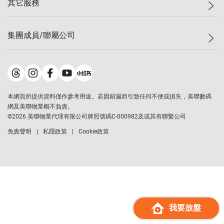
其它服務
美聯豪宅
查詢熱線
信心指數
獨家樓盤
聯絡我們
最新成交
屋苑專頁
租盤
集團成員/聯屬公司
按揭計算機
歷史成交
大灣區專頁
居屋專頁
負擔能力計算機
成交數據
樓市資訊
買賣流程
美聯物業
轉按計算機
屋苑成交排行榜
美聯精英會
鋑聯控股
*
繳款方式
地區百科
美聯慈善基金
美聯工商舖
*
本網頁所提供資料僅作參考用途。若因錯漏而引致任何不便或損失，美聯數碼
美善會
美聯中國
網及美聯物業概不負責。
地產代理管理協會
©
2026
美聯物業代理有限公司牌照號碼C-000982及或其有聯繫公司
美聯澳門
申報已遞交的購樓意向登記
免責聲明
私隱政策
Cookie政策
美聯金融集團
美聯移民顧問
美聯升學顧問
美聯測量師行
香港置業
經絡按揭
我要放盤
美聯會