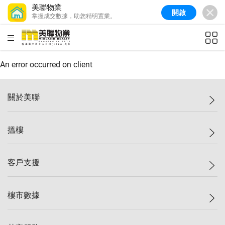
美聯物業
開啟
掌握成交數據，助您精明置業。
美聯信心指數
77.1
較上週
0.7%
較上月
-0.4%
(
03/08/2026
)
HKD
ft²
全港樓價指數
149.1
較上週
0%
較上月
0.4%
(
03/08/2026
)
An error occurred on client
港島樓價指數
157.4
較上週
-0.3%
較上月
-0.8%
(
03/08/2026
)
關於美聯
九龍樓價指數
156.4
較上週
-0.1%
較上月
0.3%
(
03/08/2026
)
美聯集團
搵樓
新界樓價指數
134.8
較上週
0.1%
較上月
0.9%
(
03/08/2026
)
投資者關係
美聯信心指數
77.1
較上週
0.7%
較上月
-0.4%
(
03/08/2026
)
集團動態
一手新盤
客戶支援
人才招募
二手盤
網站地圖
上車
自助放盤
樓市數據
減價
專業代理
低水
分行網絡
樓價指數