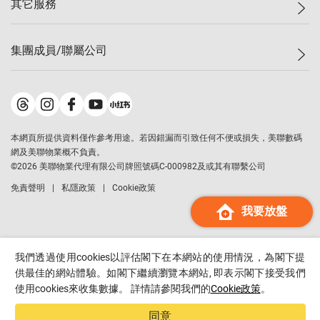
其它服務
美聯豪宅
查詢熱線
信心指數
獨家樓盤
聯絡我們
最新成交
屋苑專頁
租盤
集團成員/聯屬公司
按揭計算機
歷史成交
大灣區專頁
居屋專頁
負擔能力計算機
成交數據
樓市資訊
買賣流程
美聯物業
轉按計算機
屋苑成交排行榜
美聯精英會
鋑聯控股
*
繳款方式
地區百科
美聯慈善基金
美聯工商舖
*
本網頁所提供資料僅作參考用途。若因錯漏而引致任何不便或損失，美聯數碼
美善會
美聯中國
網及美聯物業概不負責。
地產代理管理協會
©
2026
美聯物業代理有限公司牌照號碼C-000982及或其有聯繫公司
美聯澳門
申報已遞交的購樓意向登記
免責聲明
私隱政策
Cookie政策
美聯金融集團
我要放盤
美聯移民顧問
美聯升學顧問
美聯測量師行
我們透過使用cookies以評估閣下在本網站的使用情況，為閣下提
香港置業
供最佳的網站體驗。如閣下繼續瀏覽本網站, 即表示閣下接受我們
使用cookies來收集數據。 詳情請參閱我們的
Cookie政策
。
經絡按揭
美聯會
同意