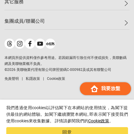
其它服務
美聯豪宅
查詢熱線
信心指數
獨家樓盤
聯絡我們
最新成交
屋苑專頁
租盤
集團成員/聯屬公司
按揭計算機
歷史成交
大灣區專頁
居屋專頁
負擔能力計算機
成交數據
樓市資訊
買賣流程
美聯物業
轉按計算機
屋苑成交排行榜
美聯精英會
鋑聯控股
*
繳款方式
地區百科
美聯慈善基金
美聯工商舖
*
本網頁所提供資料僅作參考用途。若因錯漏而引致任何不便或損失，美聯數碼
美善會
美聯中國
網及美聯物業概不負責。
地產代理管理協會
©
2026
美聯物業代理有限公司牌照號碼C-000982及或其有聯繫公司
美聯澳門
申報已遞交的購樓意向登記
免責聲明
私隱政策
Cookie政策
美聯金融集團
我要放盤
美聯移民顧問
美聯升學顧問
美聯測量師行
我們透過使用cookies以評估閣下在本網站的使用情況，為閣下提
香港置業
供最佳的網站體驗。如閣下繼續瀏覽本網站, 即表示閣下接受我們
使用cookies來收集數據。 詳情請參閱我們的
Cookie政策
。
經絡按揭
美聯會
同意