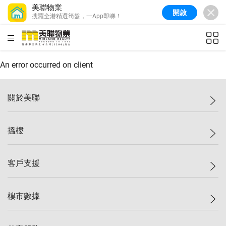
美聯物業
開啟
搜羅全港精選筍盤，一App即睇！
美聯信心指數
77.1
較上週
0.7%
較上月
-0.4%
(
03/08/2026
)
HKD
ft²
全港樓價指數
149.1
較上週
0%
較上月
0.4%
(
03/08/2026
)
An error occurred on client
港島樓價指數
157.4
較上週
-0.3%
較上月
-0.8%
(
03/08/2026
)
關於美聯
九龍樓價指數
156.4
較上週
-0.1%
較上月
0.3%
(
03/08/2026
)
美聯集團
搵樓
新界樓價指數
134.8
較上週
0.1%
較上月
0.9%
(
03/08/2026
)
投資者關係
美聯信心指數
77.1
較上週
0.7%
較上月
-0.4%
(
03/08/2026
)
集團動態
一手新盤
客戶支援
人才招募
二手盤
網站地圖
上車
自助放盤
樓市數據
減價
專業代理
低水
分行網絡
樓價指數