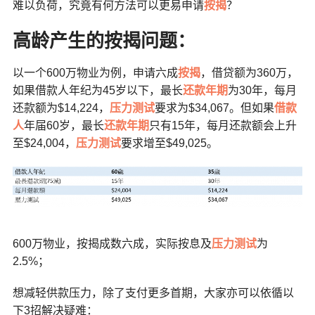
难以负荷，究竟有何方法可以更易申请
按揭
？
高龄产生的按揭问题：
以一个600万物业为例，申请六成
按揭
，借贷额为360万，
如果借款人年纪为45岁以下，最长
还款年期
为30年，每月
还款额为$14,224，
压力测试
要求为$34,067。但如果
借款
人
年届60岁，最长
还款年期
只有15年，每月还款额会上升
至$24,004，
压力测试
要求增至$49,025。
600万物业，按揭成数六成，实际按息及
压力测试
为
2.5%；
想减轻供款压力，除了支付更多首期，大家亦可以依循以
下3招解决疑难：