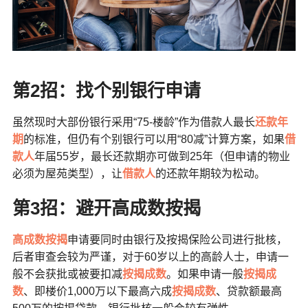
第2
招：找个别银行申请
虽然现时大部份银行采用“75-楼龄”作为借款人最长
还款年
期
的标准，但仍有个别银行可以用“80减”计算方案，如果
借
款人
年届55岁，最长还款期亦可做到25年（但申请的物业
必须为屋苑类型），让
借款人
的还款年期较为松动。
第3
招：避开高成数按揭
高成数按揭
申请要同时由银行及按揭保险公司进行批核，
后者审查会较为严谨，对于60岁以上的高龄人士，申请一
般不会获批或被要扣减
按揭成数
。如果申请一般
按揭成
数
、即楼价1,000万以下最高六成
按揭成数
、贷款额最高