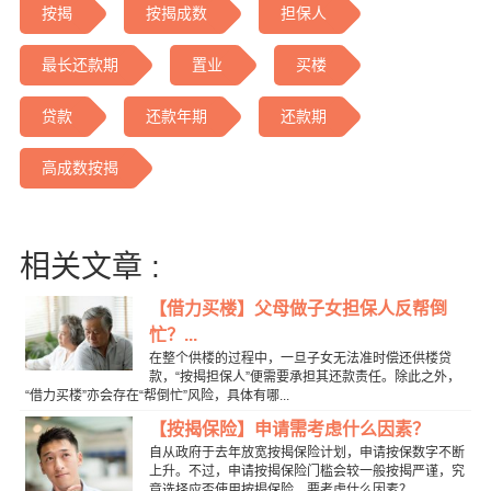
按揭
按揭成数
担保人
最长还款期
置业
买楼
贷款
还款年期
还款期
高成数按揭
相关文章 :
【借力买楼】父母做子女担保人反帮倒
忙？...
在整个供楼的过程中，一旦子女无法准时偿还供楼贷
款，“按揭担保人”便需要承担其还款责任。除此之外，
“借力买楼”亦会存在“帮倒忙”风险，具体有哪...
【按揭保险】申请需考虑什么因素？
自从政府于去年放宽按揭保险计划，申请按保数字不断
上升。不过，申请按揭保险门槛会较一般按揭严谨，究
竟选择应否使用按揭保险，要考虑什么因素？...