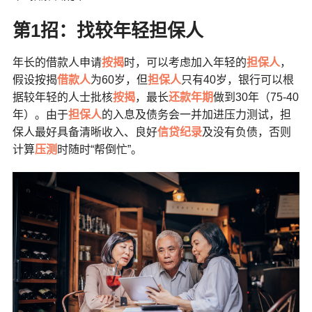
第1
招：找较年轻担保人
年长的借款人申请
按揭
时，可以考虑加入年轻的
担保人
，
假设按揭
借款人
为60岁，但
担保人
只有40岁，银行可以根
据较年轻的人士批核
按揭
，最长
还款年期
做到30年（75-40
年）。由于
担保人
的入息及债务会一并加进压力测试，担
保人最好具备清晰收入、良好
信贷纪录
及没有负债，否则
计算
压测
时随时“帮倒忙”。