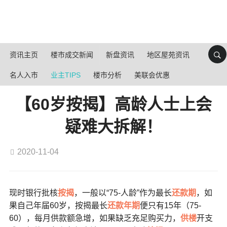
资讯主页
楼市成交新闻
新盘资讯
地区屋苑资讯
名人入市
业主TIPS
楼市分析
美联会优惠
【60岁按揭】高龄人士上会
疑难大拆解！
2020-11-04
现时银行批核
按揭
，一般以“75-人龄”作为最长
还款期
，如
果自己年届60岁，按揭最长
还款年期
便只有15年（75-
60），每月供款额急增，如果缺乏充足购买力，
供楼
开支