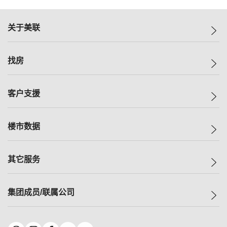
关于美联
美联集团
找房
投资者关系
集团动态
一手新房
客户支援
人才招募
买房
网站地图
上车
自助放盘
楼市数据
减价
专业经纪人
低价
分行网络
指数
其它服务
美联豪宅
查询热线
信心指数
独家楼盘
联络我们
最新成交
小区专页
租房
集团成员/联属公司
按揭计算机
历史成交
大湾区专页
居屋专页
负担能力计算机
成交数据
楼市资讯
买卖流程
美联物业
转按计算机