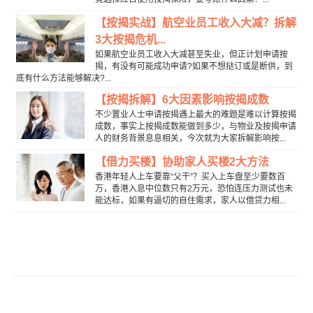
【按揭实战】航空业员工收入大减？拆解
3大按揭危机...
如果航空业员工收入大减甚至失业，但正计划申请按
揭，有没有可能成功申请?如果不想挞订或是断供，到
底有什么方法能够解决?...
【按揭拆解】6大因素影响按揭成数
不少置业人士申请按揭遇上最大的难题是难以计算按揭
成数，事实上按揭成数能做到多少，与物业及按揭申请
人的财务背景息息相关，今次就为大家拆解影响按...
【借力买楼】协助家人买楼2大方法
香港年轻人上车要靠“父干”？买入上车盘至少要数百
万，香港入息中位数只有2万元，恐怕连压力测试也未
能达标，如果有逼切的自住需求，家人以借贷力相...