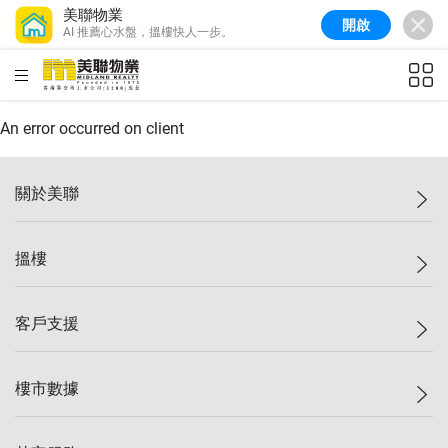
美聯物業
開啟
AI 推薦心水盤，搵樓快人一步。
美聯信心指數
77.1
較上週
0.7%
較上月
-0.4%
(
03/08/2026
)
HKD
ft²
全港樓價指數
149.1
較上週
0%
較上月
0.4%
(
03/08/2026
)
An error occurred on client
港島樓價指數
157.4
較上週
-0.3%
較上月
-0.8%
(
03/08/2026
)
關於美聯
九龍樓價指數
156.4
較上週
-0.1%
較上月
0.3%
(
03/08/2026
)
美聯集團
搵樓
新界樓價指數
134.8
較上週
0.1%
較上月
0.9%
(
03/08/2026
)
投資者關係
美聯信心指數
77.1
較上週
0.7%
較上月
-0.4%
(
03/08/2026
)
集團動態
一手新盤
客戶支援
人才招募
二手盤
網站地圖
上車
自助放盤
樓市數據
減價
專業代理
低水
分行網絡
樓價指數