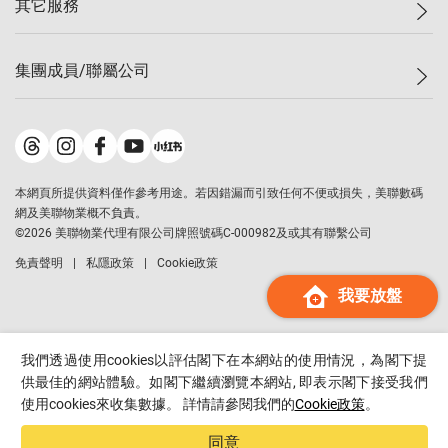
其它服務
美聯豪宅
查詢熱線
信心指數
獨家樓盤
聯絡我們
最新成交
屋苑專頁
租盤
集團成員/聯屬公司
按揭計算機
歷史成交
大灣區專頁
居屋專頁
負擔能力計算機
成交數據
樓市資訊
買賣流程
美聯物業
轉按計算機
屋苑成交排行榜
美聯精英會
鋑聯控股
*
繳款方式
地區百科
美聯慈善基金
美聯工商舖
*
本網頁所提供資料僅作參考用途。若因錯漏而引致任何不便或損失，美聯數碼
美善會
美聯中國
網及美聯物業概不負責。
地產代理管理協會
©
2026
美聯物業代理有限公司牌照號碼C-000982及或其有聯繫公司
美聯澳門
申報已遞交的購樓意向登記
免責聲明
私隱政策
Cookie政策
美聯金融集團
我要放盤
美聯移民顧問
美聯升學顧問
美聯測量師行
我們透過使用cookies以評估閣下在本網站的使用情況，為閣下提
香港置業
供最佳的網站體驗。如閣下繼續瀏覽本網站, 即表示閣下接受我們
使用cookies來收集數據。 詳情請參閱我們的
Cookie政策
。
經絡按揭
美聯會
同意