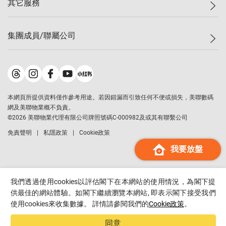
其它服務
美聯豪宅
查詢熱線
信心指數
獨家樓盤
聯絡我們
最新成交
屋苑專頁
租盤
集團成員/聯屬公司
按揭計算機
歷史成交
大灣區專頁
居屋專頁
負擔能力計算機
成交數據
樓市資訊
買賣流程
美聯物業
轉按計算機
屋苑成交排行榜
美聯精英會
鋑聯控股
*
繳款方式
地區百科
美聯慈善基金
美聯工商舖
*
本網頁所提供資料僅作參考用途。若因錯漏而引致任何不便或損失，美聯數碼
美善會
美聯中國
網及美聯物業概不負責。
地產代理管理協會
©
2026
美聯物業代理有限公司牌照號碼C-000982及或其有聯繫公司
美聯澳門
申報已遞交的購樓意向登記
免責聲明
私隱政策
Cookie政策
美聯金融集團
我要放盤
美聯移民顧問
美聯升學顧問
美聯測量師行
我們透過使用cookies以評估閣下在本網站的使用情況，為閣下提
香港置業
供最佳的網站體驗。如閣下繼續瀏覽本網站, 即表示閣下接受我們
使用cookies來收集數據。 詳情請參閱我們的
Cookie政策
。
經絡按揭
美聯會
同意