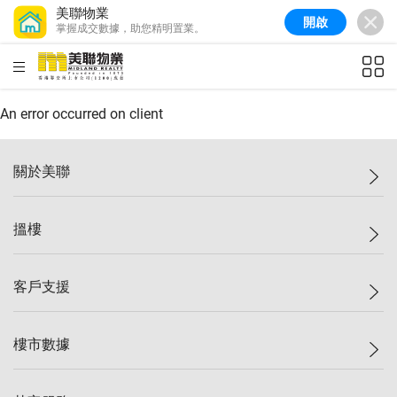
美聯物業
開啟
掌握成交數據，助您精明置業。
美聯信心指數
77.1
較上週
0.7%
較上月
-0.4%
(
03/08/2026
)
HKD
ft²
全港樓價指數
149.1
較上週
0%
較上月
0.4%
(
03/08/2026
)
An error occurred on client
港島樓價指數
157.4
較上週
-0.3%
較上月
-0.8%
(
03/08/2026
)
關於美聯
九龍樓價指數
156.4
較上週
-0.1%
較上月
0.3%
(
03/08/2026
)
美聯集團
搵樓
新界樓價指數
134.8
較上週
0.1%
較上月
0.9%
(
03/08/2026
)
投資者關係
美聯信心指數
77.1
較上週
0.7%
較上月
-0.4%
(
03/08/2026
)
集團動態
一手新盤
客戶支援
人才招募
二手盤
網站地圖
上車
自助放盤
樓市數據
減價
專業代理
低水
分行網絡
樓價指數